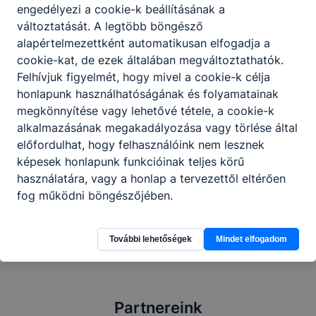
engedélyezi a cookie-k beállításának a
változtatását. A legtöbb böngésző
alapértelmezettként automatikusan elfogadja a
cookie-kat, de ezek általában megváltoztathatók.
Felhívjuk figyelmét, hogy mivel a cookie-k célja
honlapunk használhatóságának és folyamatainak
megkönnyítése vagy lehetővé tétele, a cookie-k
alkalmazásának megakadályozása vagy törlése által
előfordulhat, hogy felhasználóink nem lesznek
képesek honlapunk funkcióinak teljes körű
használatára, vagy a honlap a tervezettől eltérően
Megosztás
fog működni böngészőjében.
További lehetőségek
Mindet elfogadom
Partnereink