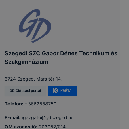
Szegedi SZC Gábor Dénes Technikum és
Szakgimnázium
6724 Szeged, Mars tér 14.
GD Oktatási portál
KRÉTA
Telefon:
+3662558750
E-mail:
igazgato@gdszeged.hu
OM azonosító:
203052/014