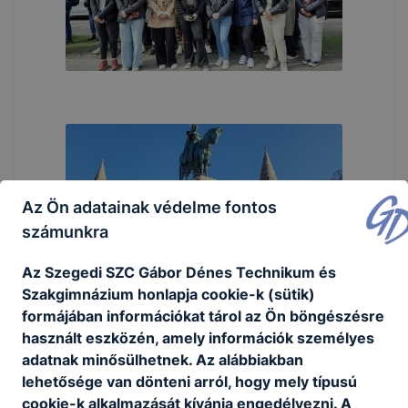
Az Ön adatainak védelme fontos
számunkra
Az Szegedi SZC Gábor Dénes Technikum és
Szakgimnázium honlapja cookie-k (sütik)
formájában információkat tárol az Ön böngészésre
használt eszközén, amely információk személyes
adatnak minősülhetnek. Az alábbiakban
lehetősége van dönteni arról, hogy mely típusú
cookie-k alkalmazását kívánja engedélyezni. A