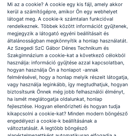
Mi az a cookie? A cookie egy kis fájl, amely akkor
kerül a számítógépre, amikor Ön egy webhelyet
látogat meg. A cookie-k számtalan funkcióval
rendelkeznek. Többek között információt gyűjtenek,
megjegyzik a látogató egyéni beállításait és
általánosságban megkönnyítik a honlap használatát.
Az Szegedi SzC Gábor Dénes Technikum és
Szakgimnázium a cookie-kat a következő célokból
használja: információ gyűjtése azzal kapcsolatban,
hogyan használja Ön a honlapot -annak
felmérésével, hogy a honlap melyik részeit látogatja,
vagy használja leginkább, így megtudhatjuk, hogyan
biztosítsunk Önnek még jobb felhasználói élményt,
ha ismét meglátogatja oldalunkat, honlap
fejlesztése. Hogyan ellenőrizheti és hogyan tudja
kikapcsolni a cookie-kat? Minden modern böngésző
engedélyezi a cookie-k beállításának a
változtatását. A legtöbb böngésző
alapértelmezettként automatikusan elfogadja a