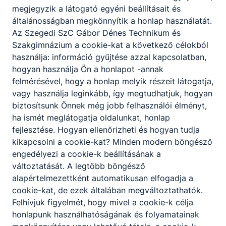
megjegyzik a látogató egyéni beállításait és
általánosságban megkönnyítik a honlap használatát.
Az Szegedi SzC Gábor Dénes Technikum és
Szakgimnázium a cookie-kat a következő célokból
használja: információ gyűjtése azzal kapcsolatban,
hogyan használja Ön a honlapot -annak
felmérésével, hogy a honlap melyik részeit látogatja,
vagy használja leginkább, így megtudhatjuk, hogyan
biztosítsunk Önnek még jobb felhasználói élményt,
ha ismét meglátogatja oldalunkat, honlap
fejlesztése. Hogyan ellenőrizheti és hogyan tudja
kikapcsolni a cookie-kat? Minden modern böngésző
engedélyezi a cookie-k beállításának a
változtatását. A legtöbb böngésző
alapértelmezettként automatikusan elfogadja a
cookie-kat, de ezek általában megváltoztathatók.
Felhívjuk figyelmét, hogy mivel a cookie-k célja
honlapunk használhatóságának és folyamatainak