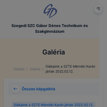
Szegedi SZC Gábor Dénes Technikum és
Szakgimnázium
Galéria
Diákjaink a SZTE Mérnöki Karán
/
/
Főoldal
Galéria
jártak 2022.02.12.
Összes képgaléria
Diákjaink a SZTE Mérnöki Karán jártak 2022.02.12.