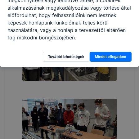
megkönnyítése vagy lehetővé tétele, a cookie-k
alkalmazásának megakadályozása vagy törlése által
előfordulhat, hogy felhasználóink nem lesznek
képesek honlapunk funkcióinak teljes körű
használatára, vagy a honlap a tervezettől eltérően
fog működni böngészőjében.
További lehetőségek
Mindet elfogadom