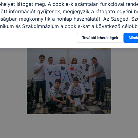
helyet látogat meg. A cookie-k számtalan funkcióval rend
tt információt gyűjtenek, megjegyzik a látogató egyéni beá
osságban megkönnyítik a honlap használatát. Az Szegedi S
nikum és Szakgimnázium a cookie-kat a következő célokb
információ gyűjtése azzal kapcsolatban, hogyan használja 
További lehetőségek
Mind
nnak felmérésével, hogy a honlap melyik részeit látogatja,
eginkább, így megtudhatjuk, hogyan biztosítsunk Önnek mé
i élményt, ha ismét meglátogatja oldalunkat, honlap fejlesz
nőrizheti és hogyan tudja kikapcsolni a cookie-kat? Mind
gedélyezi a cookie-k beállításának a változtatását. A leg
lapértelmezettként automatikusan elfogadja a cookie-kat,
egváltoztathatók. Felhívjuk figyelmét, hogy mivel a cookie-
használhatóságának és folyamatainak megkönnyítése vagy
ookie-k alkalmazásának megakadályozása vagy törlése által
t, hogy felhasználóink nem lesznek képesek honlapunk fun
 használatára, vagy a honlap a tervezettől eltérően fog műk
ben.