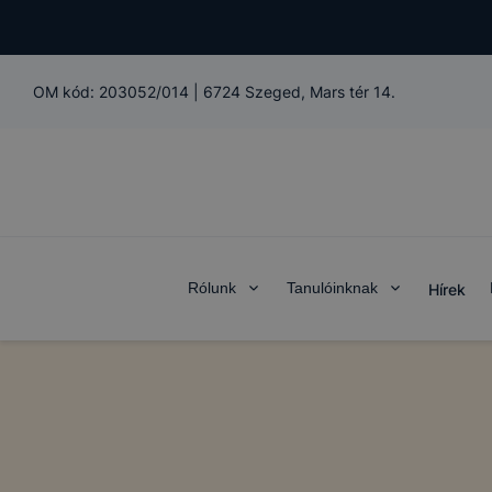
OM kód:
203052/014
|
6724 Szeged, Mars tér 14.
Rólunk
Tanulóinknak
Hírek