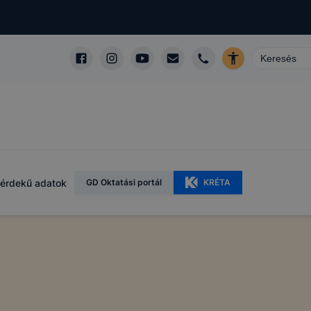
érdekű adatok
GD Oktatási portál
KRÉTA