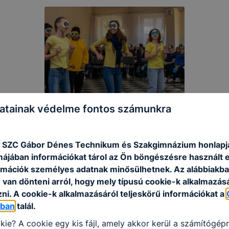
atainak védelme fontos számunkra
 SZC Gábor Dénes Technikum és Szakgimnázium honlapj
rmájában információkat tárol az Ön böngészésre használt 
rmációk személyes adatnak minősülhetnek. Az alábbiakb
van dönteni arról, hogy mely típusú cookie-k alkalmazásá
ni. A cookie-k alkalmazásáról teljeskörű információkat a
óban
talál.
kie? A cookie egy kis fájl, amely akkor kerül a számítógép