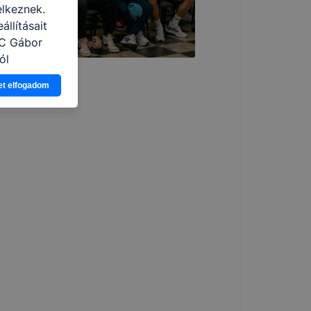
elkeznek.
llításait
zC Gábor
ól
Ön a
et elfogadom
 vagy
g jobb
tése.
en modern
több
 de ezek
k célja
 lehetővé
kcióinak
ödni