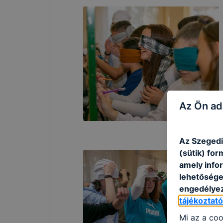
Az Ön ad
Az Szegedi
(sütik) fo
amely info
lehetősége 
engedélyez
tájékoztat
Mi az a coo