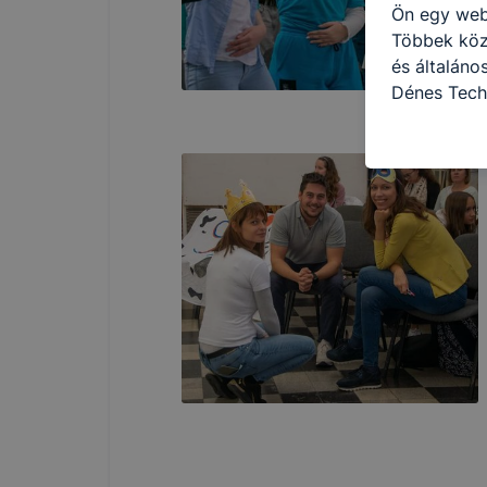
Ön egy web
Többek közö
és általán
Dénes Tech
használja: 
honlapot -a
használja l
felhasználó
Hogyan elle
böngésző en
böngésző a
általában m
honlapunk 
tétele, a c
előfordulha
teljes körű
böngészőjé