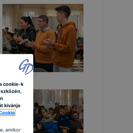
a cookie-k
eszközén,
an
t kívánja
Cookie
re, amikor