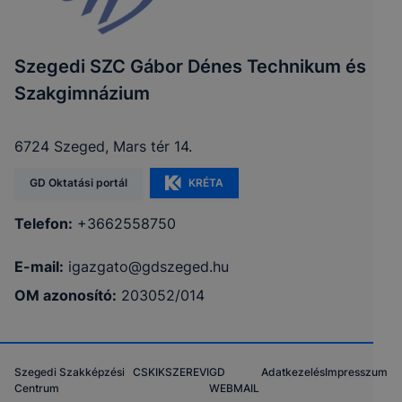
Szegedi SZC Gábor Dénes Technikum és
Szakgimnázium
6724 Szeged, Mars tér 14.
GD Oktatási portál
KRÉTA
Telefon:
+3662558750
E-mail:
igazgato@gdszeged.hu
OM azonosító:
203052/014
Szegedi Szakképzési
CSKIK
SZEREVI
GD
Adatkezelés
Impresszum
Centrum
WEBMAIL