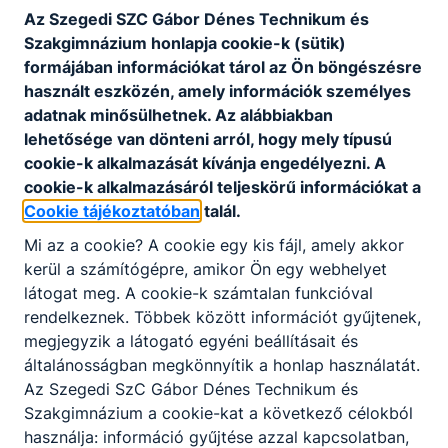
Az Szegedi SZC Gábor Dénes Technikum és
Szakgimnázium honlapja cookie-k (sütik)
formájában információkat tárol az Ön böngészésre
használt eszközén, amely információk személyes
adatnak minősülhetnek. Az alábbiakban
lehetősége van dönteni arról, hogy mely típusú
cookie-k alkalmazását kívánja engedélyezni. A
cookie-k alkalmazásáról teljeskörű információkat a
Cookie tájékoztatóban
talál.
Mi az a cookie? A cookie egy kis fájl, amely akkor
kerül a számítógépre, amikor Ön egy webhelyet
látogat meg. A cookie-k számtalan funkcióval
rendelkeznek. Többek között információt gyűjtenek,
megjegyzik a látogató egyéni beállításait és
általánosságban megkönnyítik a honlap használatát.
Az Szegedi SzC Gábor Dénes Technikum és
Szakgimnázium a cookie-kat a következő célokból
használja: információ gyűjtése azzal kapcsolatban,