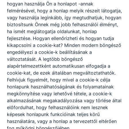
hogyan használja Ön a honlapot -annak
felmérésével, hogy a honlap melyik részeit látogatja,
vagy használja leginkább, így megtudhatjuk, hogyan
biztosítsunk Önnek még jobb felhasználói élményt,
ha ismét meglátogatja oldalunkat, honlap
fejlesztése. Hogyan ellenőrizheti és hogyan tudja
kikapcsolni a cookie-kat? Minden modern böngésző
engedélyezi a cookie-k beállításának a
változtatását. A legtöbb böngésző
alapértelmezettként automatikusan elfogadja a
cookie-kat, de ezek általában megváltoztathatók.
Felhívjuk figyelmét, hogy mivel a cookie-k célja
honlapunk használhatóságának és folyamatainak
megkönnyítése vagy lehetővé tétele, a cookie-k
alkalmazásának megakadályozása vagy törlése által
előfordulhat, hogy felhasználóink nem lesznek
képesek honlapunk funkcióinak teljes körű
használatára, vagy a honlap a tervezettől eltérően
fog működni böngészőjében.