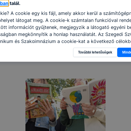
óban
talál.
kie? A cookie egy kis fájl, amely akkor kerül a számítógép
helyet látogat meg. A cookie-k számtalan funkcióval rend
tt információt gyűjtenek, megjegyzik a látogató egyéni beá
osságban megkönnyítik a honlap használatát. Az Szegedi S
nikum és Szakgimnázium a cookie-kat a következő célokb
információ gyűjtése azzal kapcsolatban, hogyan használja 
További lehetőségek
Mind
nnak felmérésével, hogy a honlap melyik részeit látogatja,
eginkább, így megtudhatjuk, hogyan biztosítsunk Önnek mé
i élményt, ha ismét meglátogatja oldalunkat, honlap fejlesz
nőrizheti és hogyan tudja kikapcsolni a cookie-kat? Mind
gedélyezi a cookie-k beállításának a változtatását. A leg
lapértelmezettként automatikusan elfogadja a cookie-kat,
egváltoztathatók. Felhívjuk figyelmét, hogy mivel a cookie-
használhatóságának és folyamatainak megkönnyítése vagy
ookie-k alkalmazásának megakadályozása vagy törlése által
t, hogy felhasználóink nem lesznek képesek honlapunk fun
 használatára, vagy a honlap a tervezettől eltérően fog műk