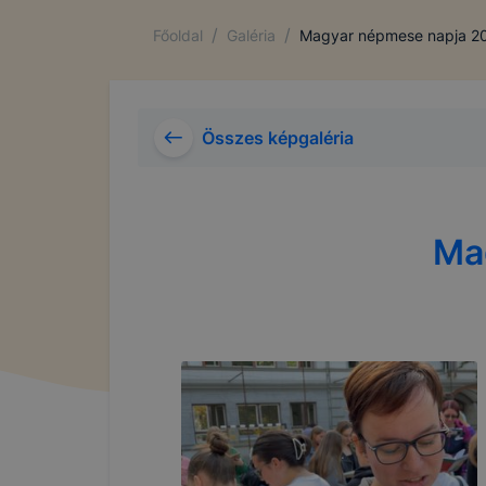
/
/
Főoldal
Galéria
Magyar népmese napja 20
Összes képgaléria
Ma