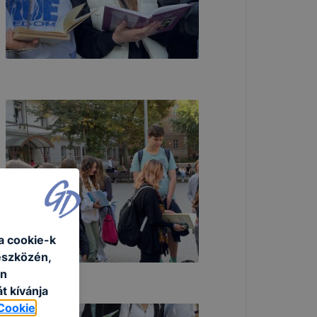
a cookie-k
eszközén,
an
t kívánja
Cookie