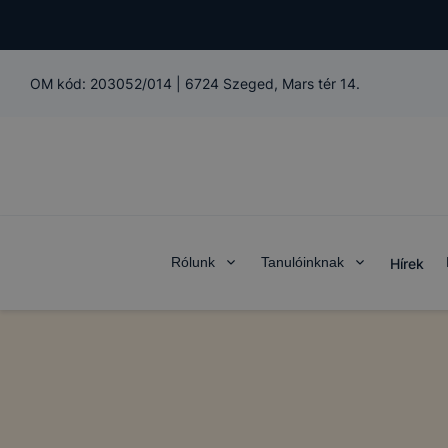
OM kód:
203052/014
|
6724 Szeged, Mars tér 14.
Rólunk
Tanulóinknak
Hírek