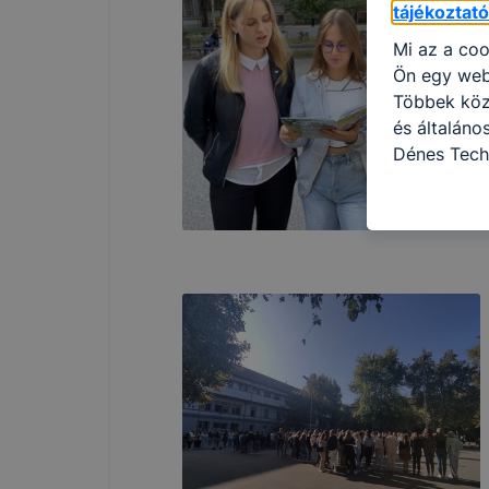
tájékoztat
Mi az a coo
Ön egy web
Többek közö
és általán
Dénes Tech
használja: 
honlapot -a
használja l
felhasználó
Hogyan elle
böngésző en
böngésző a
általában m
honlapunk 
tétele, a c
előfordulha
teljes körű