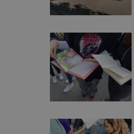
böngészőjé