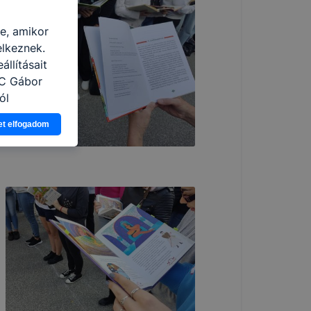
re, amikor
elkeznek.
llításait
zC Gábor
ól
Ön a
et elfogadom
 vagy
g jobb
tése.
en modern
több
 de ezek
k célja
 lehetővé
kcióinak
ödni