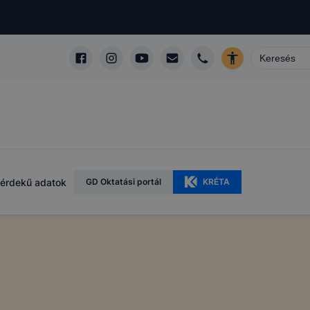
érdekű adatok
GD Oktatási portál
KRÉTA