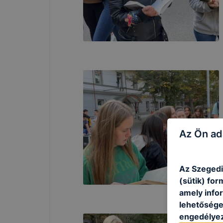
Az Ön ad
Az Szegedi
(sütik) fo
amely info
lehetősége 
engedélyez