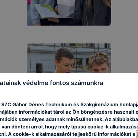
atainak védelme fontos számunkra
 SZC Gábor Dénes Technikum és Szakgimnázium honlapj
rmájában információkat tárol az Ön böngészésre használt 
rmációk személyes adatnak minősülhetnek. Az alábbiakb
van dönteni arról, hogy mely típusú cookie-k alkalmazásá
ni. A cookie-k alkalmazásáról teljeskörű információkat a