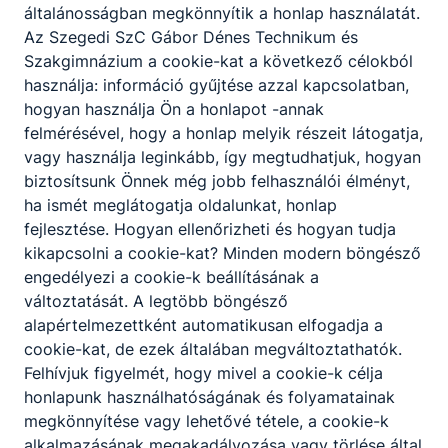
általánosságban megkönnyítik a honlap használatát.
Az Szegedi SzC Gábor Dénes Technikum és
Szakgimnázium a cookie-kat a következő célokból
használja: információ gyűjtése azzal kapcsolatban,
hogyan használja Ön a honlapot -annak
felmérésével, hogy a honlap melyik részeit látogatja,
vagy használja leginkább, így megtudhatjuk, hogyan
biztosítsunk Önnek még jobb felhasználói élményt,
ha ismét meglátogatja oldalunkat, honlap
fejlesztése. Hogyan ellenőrizheti és hogyan tudja
kikapcsolni a cookie-kat? Minden modern böngésző
engedélyezi a cookie-k beállításának a
változtatását. A legtöbb böngésző
alapértelmezettként automatikusan elfogadja a
cookie-kat, de ezek általában megváltoztathatók.
Felhívjuk figyelmét, hogy mivel a cookie-k célja
honlapunk használhatóságának és folyamatainak
megkönnyítése vagy lehetővé tétele, a cookie-k
alkalmazásának megakadályozása vagy törlése által