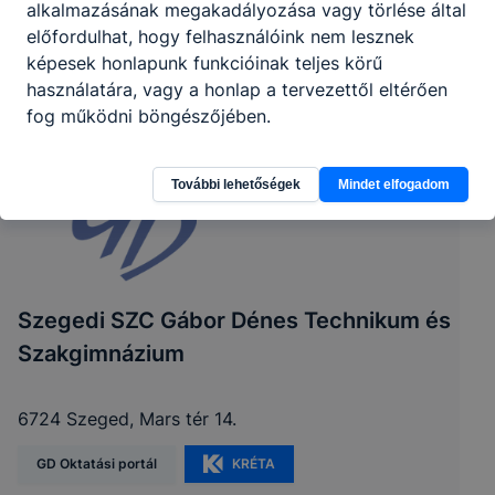
alkalmazásának megakadályozása vagy törlése által
előfordulhat, hogy felhasználóink nem lesznek
képesek honlapunk funkcióinak teljes körű
használatára, vagy a honlap a tervezettől eltérően
fog működni böngészőjében.
További lehetőségek
Mindet elfogadom
Szegedi SZC Gábor Dénes Technikum és
Szakgimnázium
6724 Szeged, Mars tér 14.
GD Oktatási portál
KRÉTA