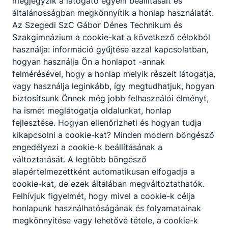
megjegyzik a látogató egyéni beállításait és
általánosságban megkönnyítik a honlap használatát.
Az Szegedi SzC Gábor Dénes Technikum és
Szakgimnázium a cookie-kat a következő célokból
Partnereink
használja: információ gyűjtése azzal kapcsolatban,
hogyan használja Ön a honlapot -annak
felmérésével, hogy a honlap melyik részeit látogatja,
vagy használja leginkább, így megtudhatjuk, hogyan
biztosítsunk Önnek még jobb felhasználói élményt,
ha ismét meglátogatja oldalunkat, honlap
fejlesztése. Hogyan ellenőrizheti és hogyan tudja
kikapcsolni a cookie-kat? Minden modern böngésző
engedélyezi a cookie-k beállításának a
változtatását. A legtöbb böngésző
alapértelmezettként automatikusan elfogadja a
cookie-kat, de ezek általában megváltoztathatók.
Felhívjuk figyelmét, hogy mivel a cookie-k célja
honlapunk használhatóságának és folyamatainak
megkönnyítése vagy lehetővé tétele, a cookie-k