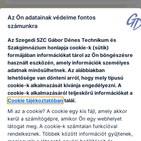
Az Ön adatainak védelme fontos
Széchenyi 2020 projektek
számunkra
Az Szegedi SZC Gábor Dénes Technikum és
Szakgimnázium honlapja cookie-k (sütik)
További projektjeink
formájában információkat tárol az Ön böngészésre
használt eszközén, amely információk személyes
adatnak minősülhetnek. Az alábbiakban
lehetősége van dönteni arról, hogy mely típusú
Nincs találat
cookie-k alkalmazását kívánja engedélyezni. A
cookie-k alkalmazásáról teljeskörű információkat a
Cookie tájékoztatóban
talál.
Mi az a cookie? A cookie egy kis fájl, amely akkor
kerül a számítógépre, amikor Ön egy webhelyet
látogat meg. A cookie-k számtalan funkcióval
rendelkeznek. Többek között információt gyűjtenek,