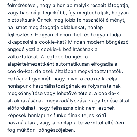
felmérésével, hogy a honlap melyik részeit látogatja,
vagy használja leginkább, így megtudhatjuk, hogyan
biztosítsunk Önnek még jobb felhasználói élményt,
ha ismét meglátogatja oldalunkat, honlap
fejlesztése. Hogyan ellenőrizheti és hogyan tudja
kikapcsolni a cookie-kat? Minden modern böngésző
engedélyezi a cookie-k beállításának a
változtatását. A legtöbb böngésző
alapértelmezettként automatikusan elfogadja a
cookie-kat, de ezek általában megváltoztathatók.
Felhívjuk figyelmét, hogy mivel a cookie-k célja
honlapunk használhatóságának és folyamatainak
megkönnyítése vagy lehetővé tétele, a cookie-k
alkalmazásának megakadályozása vagy törlése által
előfordulhat, hogy felhasználóink nem lesznek
képesek honlapunk funkcióinak teljes körű
használatára, vagy a honlap a tervezettől eltérően
fog működni böngészőjében.