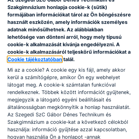
Szakgimnázium honlapja cookie-k (sütik)
formájában információkat tárol az Ön böngészésre
Eljárásrend bántalmazás eseteinek
használt eszközén, amely információk személyes
kivizsgálására.pdf
adatnak minősülhetnek. Az alábbiakban
lehetősége van dönteni arról, hogy mely típusú
Letöltés
cookie-k alkalmazását kívánja engedélyezni. A
cookie-k alkalmazásáról teljeskörű információkat a
Cookie tájékoztatóban
talál.
Mi az a cookie? A cookie egy kis fájl, amely akkor
kerül a számítógépre, amikor Ön egy webhelyet
látogat meg. A cookie-k számtalan funkcióval
Partnereink
rendelkeznek. Többek között információt gyűjtenek,
megjegyzik a látogató egyéni beállításait és
általánosságban megkönnyítik a honlap használatát.
Az Szegedi SzC Gábor Dénes Technikum és
Szakgimnázium a cookie-kat a következő célokból
használja: információ gyűjtése azzal kapcsolatban,
hogyan használja Ön a honlapot -annak