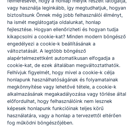
felmérésével, hogy a honlap melyik részeit látogatja,
korai években. Majd gimnáziumi átalakulásunk alatt
vagy használja leginkább, így megtudhatjuk, hogyan
folyamatosan bővítettük szakmacsoportos kínálatunkat a
biztosítsunk Önnek még jobb felhasználói élményt,
műszaki (informatika, távközlés, elektronika-elektrotechnika,
ha ismét meglátogatja oldalunkat, honlap
közlekedés), majd az egyéb területeken.
fejlesztése. Hogyan ellenőrizheti és hogyan tudja
kikapcsolni a cookie-kat? Minden modern böngésző
engedélyezi a cookie-k beállításának a
változtatását. A legtöbb böngésző
alapértelmezettként automatikusan elfogadja a
cookie-kat, de ezek általában megváltoztathatók.
Felhívjuk figyelmét, hogy mivel a cookie-k célja
Partnereink
honlapunk használhatóságának és folyamatainak
megkönnyítése vagy lehetővé tétele, a cookie-k
alkalmazásának megakadályozása vagy törlése által
előfordulhat, hogy felhasználóink nem lesznek
képesek honlapunk funkcióinak teljes körű
használatára, vagy a honlap a tervezettől eltérően
fog működni böngészőjében.