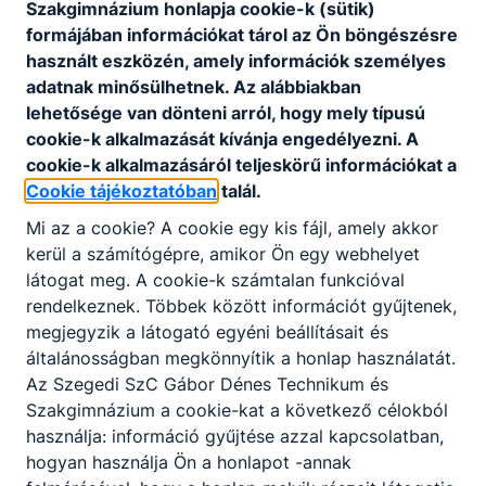
Bebrits Lajos nevét és Szakközépiskolává vált.
Szakgimnázium honlapja cookie-k (sütik)
formájában információkat tárol az Ön böngészésre
2, 1992-től viseli intézményünk Gábor Dénes nevét.
használt eszközén, amely információk személyes
Gimnázium, Szakközépiskola és Kollégium is szerepelt
adatnak minősülhetnek. Az alábbiakban
intézményünk nevében.
lehetősége van dönteni arról, hogy mely típusú
3, 2009-től intézményi összevonás eredményeként Szegedi
cookie-k alkalmazását kívánja engedélyezni. A
cookie-k alkalmazásáról teljeskörű információkat a
Műszaki és Környezetvédelmi Középiskola és Szakképző
Cookie tájékoztatóban
talál.
Iskola lett az iskola neve.
Mi az a cookie? A cookie egy kis fájl, amely akkor
2012-ben a Széchenyi István Tagintézmény megszűnt
kerül a számítógépre, amikor Ön egy webhelyet
(beolvadt a Szegedi Gábor Dénes MSZKKSZ-be)
látogat meg. A cookie-k számtalan funkcióval
4, 2019 óta Szegedi SZC Gábor Dénes Technikum és
rendelkeznek. Többek között információt gyűjtenek,
Szakgimnázium az intézményünk neve.
megjegyzik a látogató egyéni beállításait és
általánosságban megkönnyítik a honlap használatát.
Az Szegedi SzC Gábor Dénes Technikum és
A folyamatosan változó szakmai igények a képzés
Szakgimnázium a cookie-kat a következő célokból
profiljának többszöri kibővítését, illetve módosítását tették
használja: információ gyűjtése azzal kapcsolatban,
szükségessé. Vasútforgalmi és vasútgépészeti képzések
hogyan használja Ön a honlapot -annak
mellett híradástechnikával is foglalkozott intézményünk a