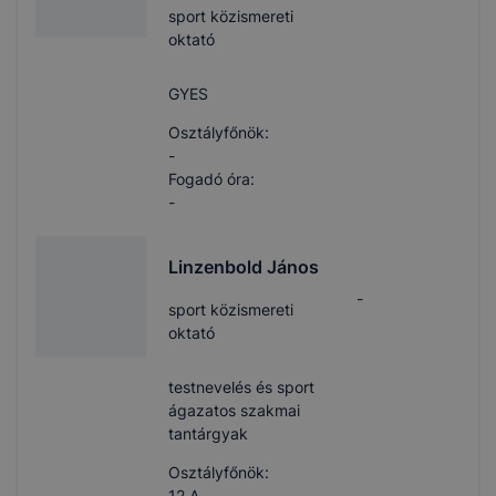
sport közismereti
oktató
GYES
Osztályfőnök:
-
Fogadó óra:
-
Linzenbold János
-
sport közismereti
oktató
testnevelés és sport
ágazatos szakmai
tantárgyak
Osztályfőnök:
12.A