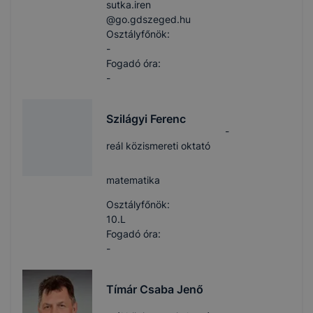
sutka.iren​
@go.gdszeged.hu
Osztályfőnök:
-
Fogadó óra:
-
Szilágyi Ferenc
-
reál közismereti oktató
matematika
Osztályfőnök:
10.L
Fogadó óra:
-
Tímár Csaba Jenő