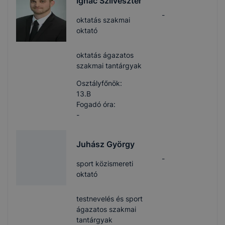
Ignác Szilveszter
-
oktatás szakmai
oktató
oktatás ágazatos
szakmai tantárgyak
Osztályfőnök:
13.B
Fogadó óra:
-
Juhász György
-
sport közismereti
oktató
testnevelés és sport
ágazatos szakmai
tantárgyak