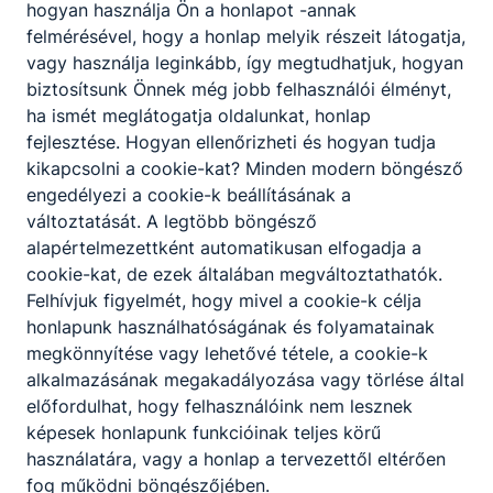
Fogadó óra:
hogyan használja Ön a honlapot -annak
-
felmérésével, hogy a honlap melyik részeit látogatja,
vagy használja leginkább, így megtudhatjuk, hogyan
biztosítsunk Önnek még jobb felhasználói élményt,
Czifra Dóra
-
ha ismét meglátogatja oldalunkat, honlap
reál közismereti oktató
fejlesztése. Hogyan ellenőrizheti és hogyan tudja
kikapcsolni a cookie-kat? Minden modern böngésző
reál és sport ágazatos
engedélyezi a cookie-k beállításának a
szakmai tantárgyak
változtatását. A legtöbb böngésző
alapértelmezettként automatikusan elfogadja a
Osztályfőnök:
9.B
cookie-kat, de ezek általában megváltoztathatók.
Fogadó óra:
Felhívjuk figyelmét, hogy mivel a cookie-k célja
-
honlapunk használhatóságának és folyamatainak
megkönnyítése vagy lehetővé tétele, a cookie-k
alkalmazásának megakadályozása vagy törlése által
Farkas-Vajgel Zita
előfordulhat, hogy felhasználóink nem lesznek
-
oktatás szakmai
képesek honlapunk funkcióinak teljes körű
oktató
használatára, vagy a honlap a tervezettől eltérően
fog működni böngészőjében.