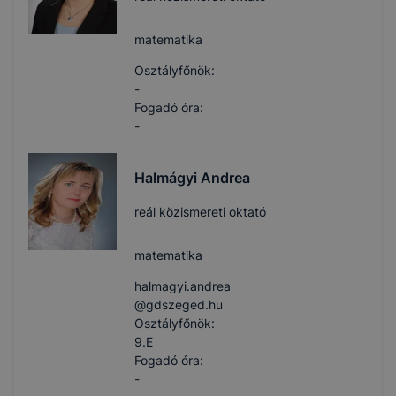
matematika
Osztályfőnök:
-
Fogadó óra:
-
Halmágyi Andrea
reál közismereti oktató
matematika
halmagyi.andrea​
@gdszeged.hu
Osztályfőnök:
9.E
Fogadó óra:
-