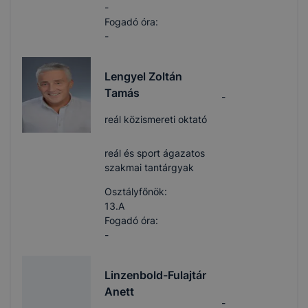
-
Fogadó óra:
-
Lengyel Zoltán
Tamás
-
reál közismereti oktató
reál és sport ágazatos
szakmai tantárgyak
Osztályfőnök:
13.A
Fogadó óra:
-
Linzenbold-Fulajtár
Anett
-