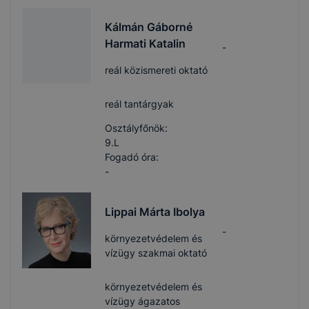
Kálmán Gáborné
Harmati Katalin
-
reál közismereti oktató
reál tantárgyak
Osztályfőnök:
9.L
Fogadó óra:
-
Lippai Márta Ibolya
-
környezetvédelem és
vízügy szakmai oktató
környezetvédelem és
vízügy ágazatos