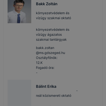
Bakk Zoltán
környezetvédelem és
vízügy szakmai oktató
környezetvédelem és
vízügy ágazatos
szakmai tantárgyak
bakk.zoltan​
@ms.gdszeged.hu
Osztályfőnök:
12.K
Fogadó óra:
-
Bálint Erika
-
reál közismereti oktató