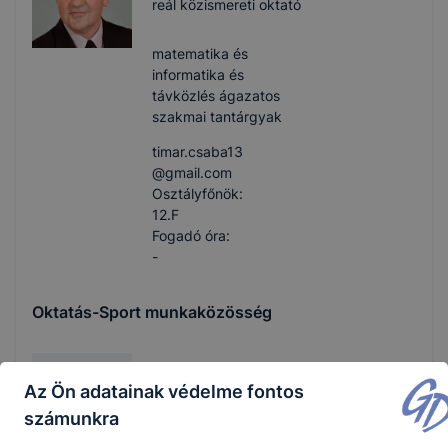
reál közismereti oktató
matematika és
informatika és
távközlés ágazatos
szakmai tantárgyak
timar.csaba13​
@gmail.com
Osztályfőnök:
12.F
Fogadó óra:
-
Oktatás-Sport munkaközösség
Avram Karolina
Az Ön adatainak védelme fontos
-
számunkra
oktatás szakmai
oktató