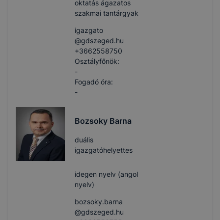
oktatás ágazatos
szakmai tantárgyak
igazgato​
@gdszeged.hu
+3662558750
Osztályfőnök:
-
Fogadó óra:
-
Bozsoky Barna
duális
igazgatóhelyettes
idegen nyelv (angol
nyelv)
bozsoky.barna​
@gdszeged.hu