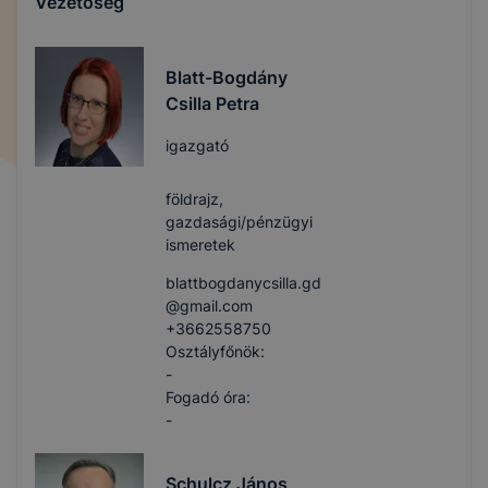
Vezetőség
Blatt-Bogdány
Csilla Petra
igazgató
földrajz,
gazdasági/pénzügyi
ismeretek
blattbogdanycsilla.gd​
@gmail.com
+3662558750
Osztályfőnök:
-
Fogadó óra:
-
Schulcz János