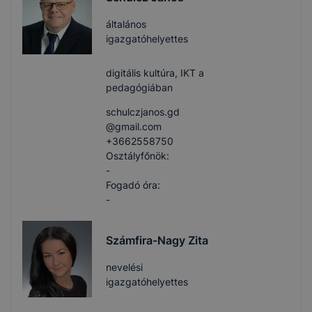
általános
igazgatóhelyettes
digitális kultúra, IKT a
pedagógiában
schulczjanos.gd​
@gmail.com
+3662558750
Osztályfőnök:
-
Fogadó óra:
-
Számfira-Nagy Zita
nevelési
igazgatóhelyettes