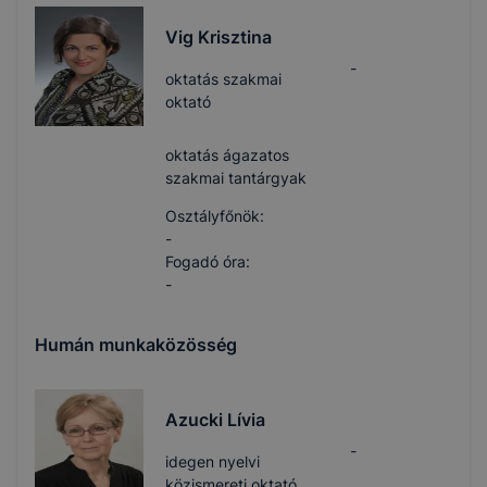
Vig Krisztina
-
oktatás szakmai
oktató
oktatás ágazatos
szakmai tantárgyak
Osztályfőnök:
-
Fogadó óra:
-
Humán munkaközösség
Azucki Lívia
-
idegen nyelvi
közismereti oktató