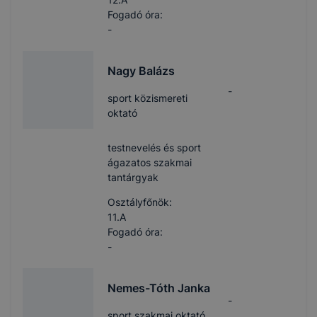
Fogadó óra:
-
Nagy Balázs
-
sport közismereti
oktató
testnevelés és sport
ágazatos szakmai
tantárgyak
Osztályfőnök:
11.A
Fogadó óra:
-
Nemes-Tóth Janka
-
sport szakmai oktató