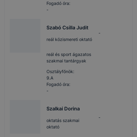
Fogadó óra:
-
Szabó Csilla Judit
-
reál közismereti oktató
reál és sport ágazatos
szakmai tantárgyak
Osztályfőnök:
9.A
Fogadó óra:
-
Szalkai Dorina
-
oktatás szakmai
oktató