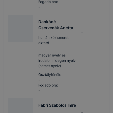
Fogadó óra:
-
Dankóné
Cservenák Anetta
-
humán közismereti
oktató
magyar nyelv és
irodalom, idegen nyelv
(német nyelv)
Osztályfőnök:
-
Fogadó óra:
-
Fábri Szabolcs Imre
-