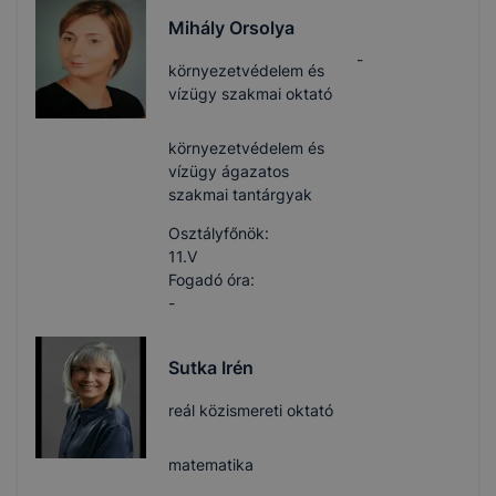
Mihály Orsolya
-
környezetvédelem és
vízügy szakmai oktató
környezetvédelem és
vízügy ágazatos
szakmai tantárgyak
Osztályfőnök:
11.V
Fogadó óra:
-
Sutka Irén
reál közismereti oktató
matematika