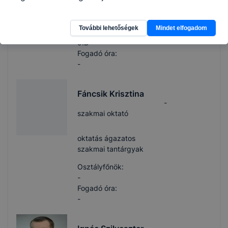
oktatás ágazatos
szakmai tantárgyak
További lehetőségek
Mindet elfogadom
Osztályfőnök:
9.D
Fogadó óra:
-
Fáncsik Krisztina
-
szakmai oktató
oktatás ágazatos
szakmai tantárgyak
Osztályfőnök:
-
Fogadó óra:
-