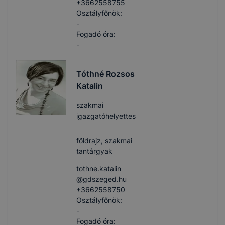
+3662558755
Osztályfőnök:
-
Fogadó óra:
-
Tóthné Rozsos
Katalin
szakmai
igazgatóhelyettes
földrajz, szakmai
tantárgyak
tothne.katalin​
@gdszeged.hu
+3662558750
Osztályfőnök:
-
Fogadó óra: