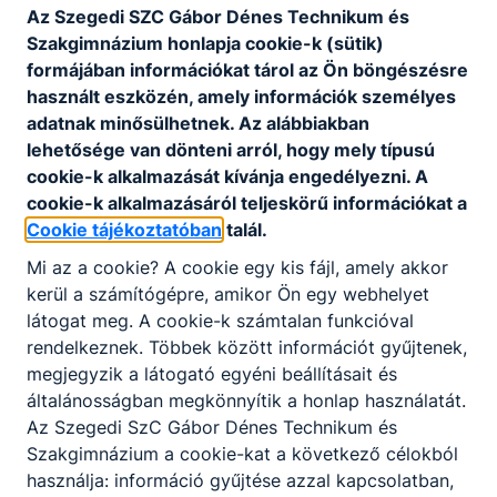
Az Szegedi SZC Gábor Dénes Technikum és
Szakgimnázium honlapja cookie-k (sütik)
GYES
formájában információkat tárol az Ön böngészésre
Osztályfőnök:
használt eszközén, amely információk személyes
-
adatnak minősülhetnek. Az alábbiakban
Fogadó óra:
lehetősége van dönteni arról, hogy mely típusú
-
cookie-k alkalmazását kívánja engedélyezni. A
cookie-k alkalmazásáról teljeskörű információkat a
Bánáthy János
Cookie tájékoztatóban
talál.
Dávid
-
Mi az a cookie? A cookie egy kis fájl, amely akkor
sport közismereti
kerül a számítógépre, amikor Ön egy webhelyet
oktató
látogat meg. A cookie-k számtalan funkcióval
rendelkeznek. Többek között információt gyűjtenek,
testnevelés és sport
megjegyzik a látogató egyéni beállításait és
ágazatos szakmai
általánosságban megkönnyítik a honlap használatát.
tantárgyak
Az Szegedi SzC Gábor Dénes Technikum és
Szakgimnázium a cookie-kat a következő célokból
Osztályfőnök:
11.K
használja: információ gyűjtése azzal kapcsolatban,