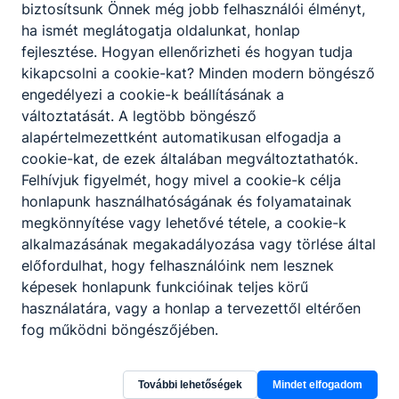
biztosítsunk Önnek még jobb felhasználói élményt,
ha ismét meglátogatja oldalunkat, honlap
fejlesztése. Hogyan ellenőrizheti és hogyan tudja
kikapcsolni a cookie-kat? Minden modern böngésző
engedélyezi a cookie-k beállításának a
változtatását. A legtöbb böngésző
Partnereink
alapértelmezettként automatikusan elfogadja a
cookie-kat, de ezek általában megváltoztathatók.
Felhívjuk figyelmét, hogy mivel a cookie-k célja
honlapunk használhatóságának és folyamatainak
megkönnyítése vagy lehetővé tétele, a cookie-k
alkalmazásának megakadályozása vagy törlése által
előfordulhat, hogy felhasználóink nem lesznek
képesek honlapunk funkcióinak teljes körű
használatára, vagy a honlap a tervezettől eltérően
fog működni böngészőjében.
További lehetőségek
Mindet elfogadom