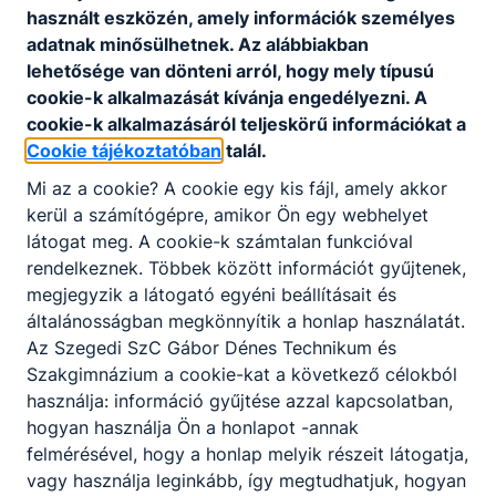
áll rendelkezésre, így akár önállóan, egy
használt eszközén, amely információk személyes
böngésző segítségével is végig lehet haladni
adatnak minősülhetnek. Az alábbiakban
az ismeretanyagon. A témakörök végén 20-30
lehetősége van dönteni arról, hogy mely típusú
kérdésből álló feleletválasztós teszt segíti a
cookie-k alkalmazását kívánja engedélyezni. A
megszerzett tudás ellenőrzését. A gyakorlati
cookie-k alkalmazásáról teljeskörű információkat a
képzésben a kábelszereléstől a router
Cookie tájékoztatóban
talál.
konfigurálásig mindennel, valódi gyakorlat
Mi az a cookie? A cookie egy kis fájl, amely akkor
formájában lehet megismerkedni. Két laborunk
kerül a számítógépre, amikor Ön egy webhelyet
van, melyekben több router, switch, PC és
látogat meg. A cookie-k számtalan funkcióval
számos egyéb eszköz áll rendelkezésre. A
rendelkeznek. Többek között információt gyűjtenek,
CCNA minősítés A képzés célja a CCNA
megjegyzik a látogató egyéni beállításait és
vizsgára való felkészítés, bár a vizsga letétele
általánosságban megkönnyítik a honlap használatát.
nem kötelező. A CCNA a Cisco Systems által
Az Szegedi SzC Gábor Dénes Technikum és
tanúsított végzettség, amit az egész világon
Szakgimnázium a cookie-kat a következő célokból
elismernek. A CCNA vizsgára külön
használja: információ gyűjtése azzal kapcsolatban,
regisztrációs díj ellenében lehet jelentkezni.
hogyan használja Ön a honlapot -annak
felmérésével, hogy a honlap melyik részeit látogatja,
CISCO netacad
vagy használja leginkább, így megtudhatjuk, hogyan