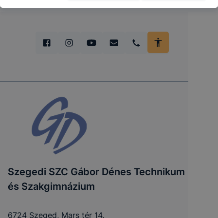
Szegedi SZC Gábor Dénes Technikum
és Szakgimnázium
6724 Szeged, Mars tér 14.