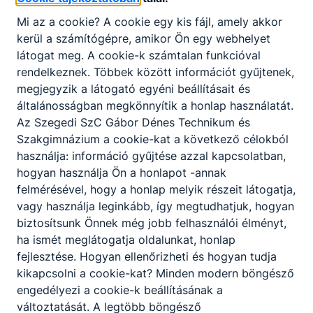
Történelem szóbeli érettségi témakörök 2026.
Mi az a cookie? A cookie egy kis fájl, amely akkor
tavaszi érettségi vizsgai
kerül a számítógépre, amikor Ön egy webhelyet
Letöltés
látogat meg. A cookie-k számtalan funkcióval
rendelkeznek. Többek között információt gyűjtenek,
megjegyzik a látogató egyéni beállításait és
Tudnivalók érettségizőknek 2026.
általánosságban megkönnyítik a honlap használatát.
Az Szegedi SzC Gábor Dénes Technikum és
Letöltés
Szakgimnázium a cookie-kat a következő célokból
használja: információ gyűjtése azzal kapcsolatban,
hogyan használja Ön a honlapot -annak
felmérésével, hogy a honlap melyik részeit látogatja,
vagy használja leginkább, így megtudhatjuk, hogyan
biztosítsunk Önnek még jobb felhasználói élményt,
Partnereink
ha ismét meglátogatja oldalunkat, honlap
fejlesztése. Hogyan ellenőrizheti és hogyan tudja
kikapcsolni a cookie-kat? Minden modern böngésző
engedélyezi a cookie-k beállításának a
változtatását. A legtöbb böngésző