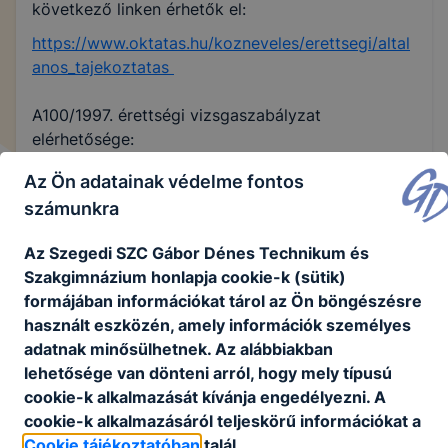
következő linken érhetők el:
https://www.oktatas.hu/kozneveles/erettsegi/altal
anos_tajekoztatas
A100/1997. érettségi vizsgaszabályzat
elérhetősége:
https://net.jogtar.hu/jogszabaly?
Az Ön adatainak védelme fontos
docid=99700100.kor
számunkra
Az Szegedi SZC Gábor Dénes Technikum és
Irodalom szóbeli érettségi témakörök 2026.
Szakgimnázium honlapja cookie-k (sütik)
tavaszi érettségi vizsgaidőszak
formájában információkat tárol az Ön böngészésre
használt eszközén, amely információk személyes
Letöltés
adatnak minősülhetnek. Az alábbiakban
Magyar nyelv szóbeli érettségi témakörök 2026.
lehetősége van dönteni arról, hogy mely típusú
tavaszi érettségi vizsgai
cookie-k alkalmazását kívánja engedélyezni. A
cookie-k alkalmazásáról teljeskörű információkat a
Letöltés
Cookie tájékoztatóban
talál.