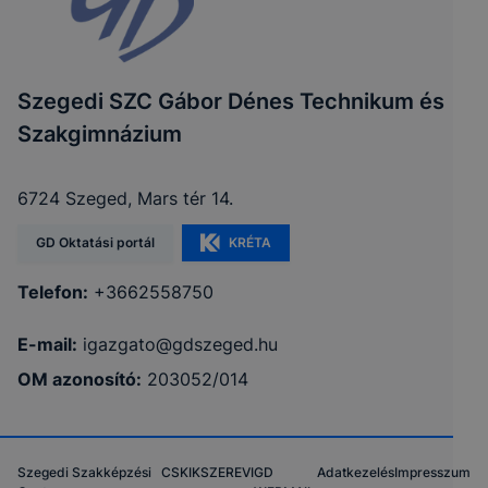
Szegedi SZC Gábor Dénes Technikum és
Szakgimnázium
6724 Szeged, Mars tér 14.
GD Oktatási portál
KRÉTA
Telefon:
+3662558750
E-mail:
igazgato@gdszeged.hu
OM azonosító:
203052/014
Szegedi Szakképzési
CSKIK
SZEREVI
GD
Adatkezelés
Impresszum