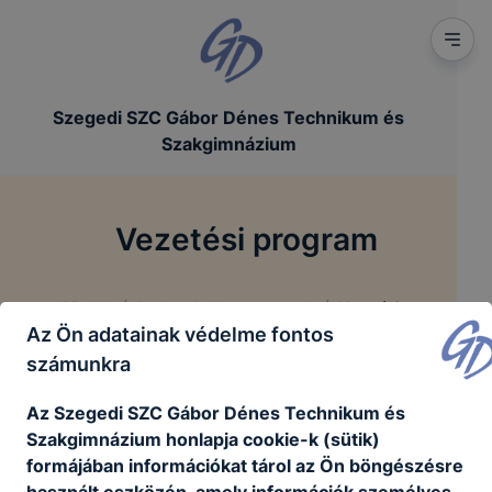
Szegedi SZC Gábor Dénes Technikum és
Szakgimnázium
Vezetési program
/
/
Főoldal
Szakmai dokumentumok
Vezetési program
Az Ön adatainak védelme fontos
számunkra
Blatt-Bogdány Csilla Petra - vezetői pályázata
Az Szegedi SZC Gábor Dénes Technikum és
BlattBogdány_Csilla_Petra_vezetői_pályázat.pdf
Szakgimnázium honlapja cookie-k (sütik)
formájában információkat tárol az Ön böngészésre
Letöltés