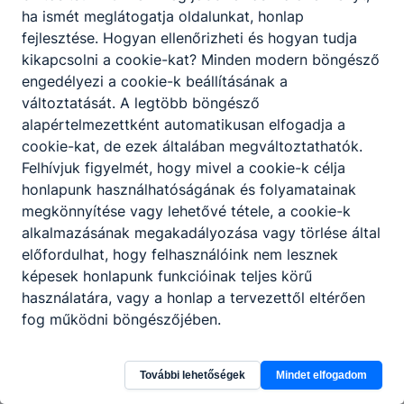
ha ismét meglátogatja oldalunkat, honlap
fejlesztése. Hogyan ellenőrizheti és hogyan tudja
kikapcsolni a cookie-kat? Minden modern böngésző
engedélyezi a cookie-k beállításának a
változtatását. A legtöbb böngésző
alapértelmezettként automatikusan elfogadja a
cookie-kat, de ezek általában megváltoztathatók.
Felhívjuk figyelmét, hogy mivel a cookie-k célja
honlapunk használhatóságának és folyamatainak
megkönnyítése vagy lehetővé tétele, a cookie-k
alkalmazásának megakadályozása vagy törlése által
előfordulhat, hogy felhasználóink nem lesznek
képesek honlapunk funkcióinak teljes körű
használatára, vagy a honlap a tervezettől eltérően
Szegedi SZC Gábor Dénes Technikum és
fog működni böngészőjében.
Szakgimnázium
További lehetőségek
Mindet elfogadom
6724 Szeged, Mars tér 14.