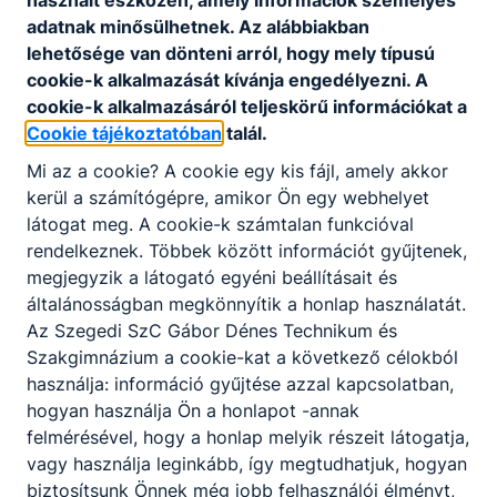
használt eszközén, amely információk személyes
adatnak minősülhetnek. Az alábbiakban
lehetősége van dönteni arról, hogy mely típusú
cookie-k alkalmazását kívánja engedélyezni. A
cookie-k alkalmazásáról teljeskörű információkat a
Cookie tájékoztatóban
talál.
Partnereink
Mi az a cookie? A cookie egy kis fájl, amely akkor
kerül a számítógépre, amikor Ön egy webhelyet
látogat meg. A cookie-k számtalan funkcióval
rendelkeznek. Többek között információt gyűjtenek,
megjegyzik a látogató egyéni beállításait és
általánosságban megkönnyítik a honlap használatát.
Az Szegedi SzC Gábor Dénes Technikum és
Szakgimnázium a cookie-kat a következő célokból
használja: információ gyűjtése azzal kapcsolatban,
hogyan használja Ön a honlapot -annak
felmérésével, hogy a honlap melyik részeit látogatja,
vagy használja leginkább, így megtudhatjuk, hogyan
biztosítsunk Önnek még jobb felhasználói élményt,