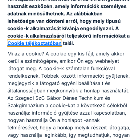
használt eszközén, amely információk személyes
Szervezeti és Működési Szabályzat letöltés
adatnak minősülhetnek. Az alábbiakban
lehetősége van dönteni arról, hogy mely típusú
cookie-k alkalmazását kívánja engedélyezni. A
cookie-k alkalmazásáról teljeskörű információkat a
Cookie tájékoztatóban
talál.
Mi az a cookie? A cookie egy kis fájl, amely akkor
Partnereink
kerül a számítógépre, amikor Ön egy webhelyet
látogat meg. A cookie-k számtalan funkcióval
rendelkeznek. Többek között információt gyűjtenek,
megjegyzik a látogató egyéni beállításait és
általánosságban megkönnyítik a honlap használatát.
Az Szegedi SzC Gábor Dénes Technikum és
Szakgimnázium a cookie-kat a következő célokból
használja: információ gyűjtése azzal kapcsolatban,
hogyan használja Ön a honlapot -annak
felmérésével, hogy a honlap melyik részeit látogatja,
vagy használja leginkább, így megtudhatjuk, hogyan