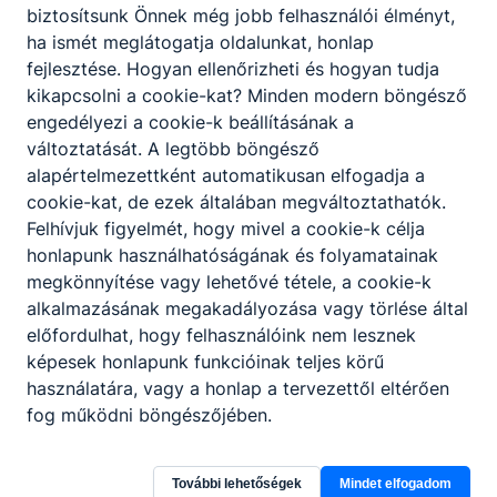
biztosítsunk Önnek még jobb felhasználói élményt,
ha ismét meglátogatja oldalunkat, honlap
fejlesztése. Hogyan ellenőrizheti és hogyan tudja
kikapcsolni a cookie-kat? Minden modern böngésző
engedélyezi a cookie-k beállításának a
változtatását. A legtöbb böngésző
alapértelmezettként automatikusan elfogadja a
cookie-kat, de ezek általában megváltoztathatók.
Felhívjuk figyelmét, hogy mivel a cookie-k célja
honlapunk használhatóságának és folyamatainak
megkönnyítése vagy lehetővé tétele, a cookie-k
alkalmazásának megakadályozása vagy törlése által
előfordulhat, hogy felhasználóink nem lesznek
képesek honlapunk funkcióinak teljes körű
használatára, vagy a honlap a tervezettől eltérően
fog működni böngészőjében.
Szegedi SZC Gábor Dénes Technikum és
Szakgimnázium
További lehetőségek
Mindet elfogadom