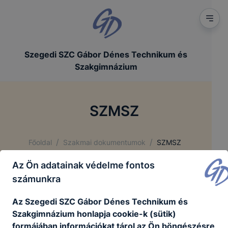
Szegedi SZC Gábor Dénes Technikum és
Szakgimnázium
SZMSZ
/
/
Főoldal
Szakmai dokumentumok
SZMSZ
Az Ön adatainak védelme fontos
Szegedi SZC Gábor Dénes Technikum és
számunkra
Szakgimnázium Szervezeti és Működési
Szabályzata (tervezet)
Az Szegedi SZC Gábor Dénes Technikum és
Szakgimnázium honlapja cookie-k (sütik)
formájában információkat tárol az Ön böngészésre