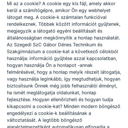
Mi az a cookie? A cookie egy kis fájl, amely akkor
kerül a számítógépre, amikor Ön egy webhelyet
látogat meg. A cookie-k számtalan funkcióval
rendelkeznek. Többek között információt gyűjtenek,
megjegyzik a látogató egyéni beállításait és
általánosságban megkönnyítik a honlap használatát.
Az Szegedi SzC Gábor Dénes Technikum és
Szakgimnázium a cookie-kat a következő célokból
használja: információ gyűjtése azzal kapcsolatban,
hogyan használja Ön a honlapot -annak
felmérésével, hogy a honlap melyik részeit látogatja,
vagy használja leginkább, így megtudhatjuk, hogyan
biztosítsunk Önnek még jobb felhasználói élményt,
ha ismét meglátogatja oldalunkat, honlap
fejlesztése. Hogyan ellenőrizheti és hogyan tudja
kikapcsolni a cookie-kat? Minden modern böngésző
engedélyezi a cookie-k beállításának a
változtatását. A legtöbb böngésző
alapértelmezettként automatikusan elfogadja a