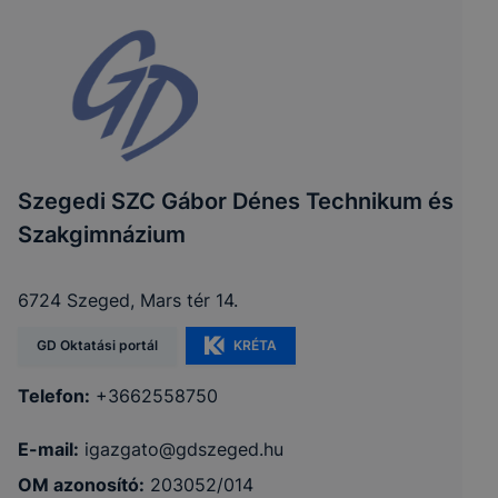
Szegedi SZC Gábor Dénes Technikum és
Szakgimnázium
6724 Szeged, Mars tér 14.
GD Oktatási portál
KRÉTA
Telefon:
+3662558750
E-mail:
igazgato@gdszeged.hu
OM azonosító:
203052/014