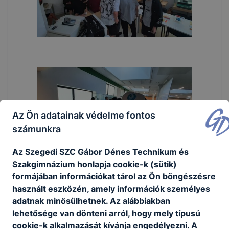
Az Ön adatainak védelme fontos
számunkra
Az Szegedi SZC Gábor Dénes Technikum és
Szakgimnázium honlapja cookie-k (sütik)
formájában információkat tárol az Ön böngészésre
használt eszközén, amely információk személyes
adatnak minősülhetnek. Az alábbiakban
lehetősége van dönteni arról, hogy mely típusú
cookie-k alkalmazását kívánja engedélyezni. A