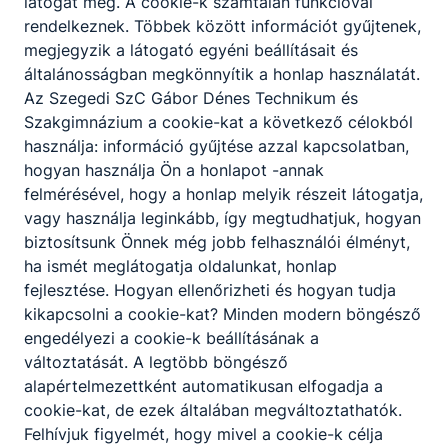
látogat meg. A cookie-k számtalan funkcióval
rendelkeznek. Többek között információt gyűjtenek,
megjegyzik a látogató egyéni beállításait és
általánosságban megkönnyítik a honlap használatát.
Az Szegedi SzC Gábor Dénes Technikum és
Szakgimnázium a cookie-kat a következő célokból
használja: információ gyűjtése azzal kapcsolatban,
hogyan használja Ön a honlapot -annak
felmérésével, hogy a honlap melyik részeit látogatja,
vagy használja leginkább, így megtudhatjuk, hogyan
biztosítsunk Önnek még jobb felhasználói élményt,
ha ismét meglátogatja oldalunkat, honlap
fejlesztése. Hogyan ellenőrizheti és hogyan tudja
kikapcsolni a cookie-kat? Minden modern böngésző
engedélyezi a cookie-k beállításának a
változtatását. A legtöbb böngésző
alapértelmezettként automatikusan elfogadja a
cookie-kat, de ezek általában megváltoztathatók.
Felhívjuk figyelmét, hogy mivel a cookie-k célja