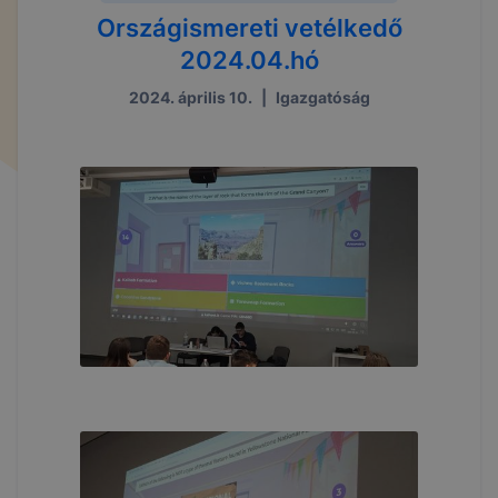
Országismereti vetélkedő
2024.04.hó
2024. április 10.
|
Igazgatóság