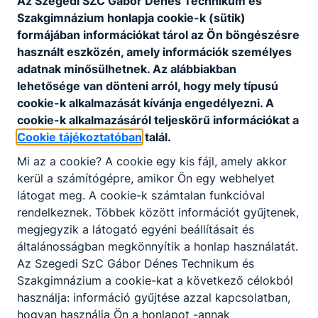
Az Szegedi SZC Gábor Dénes Technikum és
Szakgimnázium honlapja cookie-k (sütik)
formájában információkat tárol az Ön böngészésre
használt eszközén, amely információk személyes
adatnak minősülhetnek. Az alábbiakban
lehetősége van dönteni arról, hogy mely típusú
cookie-k alkalmazását kívánja engedélyezni. A
cookie-k alkalmazásáról teljeskörű információkat a
Cookie tájékoztatóban
talál.
Mi az a cookie? A cookie egy kis fájl, amely akkor
kerül a számítógépre, amikor Ön egy webhelyet
látogat meg. A cookie-k számtalan funkcióval
rendelkeznek. Többek között információt gyűjtenek,
megjegyzik a látogató egyéni beállításait és
általánosságban megkönnyítik a honlap használatát.
Az Szegedi SzC Gábor Dénes Technikum és
Szakgimnázium a cookie-kat a következő célokból
használja: információ gyűjtése azzal kapcsolatban,
hogyan használja Ön a honlapot -annak