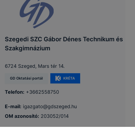
Szegedi SZC Gábor Dénes Technikum és
Szakgimnázium
6724 Szeged, Mars tér 14.
GD Oktatási portál
KRÉTA
Telefon:
+3662558750
E-mail:
igazgato@gdszeged.hu
OM azonosító:
203052/014