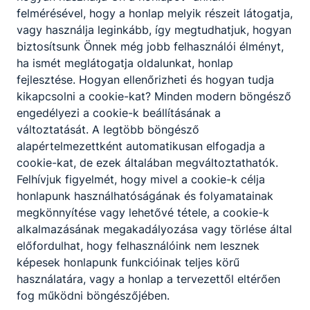
felmérésével, hogy a honlap melyik részeit látogatja,
vagy használja leginkább, így megtudhatjuk, hogyan
biztosítsunk Önnek még jobb felhasználói élményt,
ha ismét meglátogatja oldalunkat, honlap
fejlesztése. Hogyan ellenőrizheti és hogyan tudja
kikapcsolni a cookie-kat? Minden modern böngésző
engedélyezi a cookie-k beállításának a
változtatását. A legtöbb böngésző
alapértelmezettként automatikusan elfogadja a
cookie-kat, de ezek általában megváltoztathatók.
Felhívjuk figyelmét, hogy mivel a cookie-k célja
honlapunk használhatóságának és folyamatainak
megkönnyítése vagy lehetővé tétele, a cookie-k
alkalmazásának megakadályozása vagy törlése által
előfordulhat, hogy felhasználóink nem lesznek
képesek honlapunk funkcióinak teljes körű
használatára, vagy a honlap a tervezettől eltérően
fog működni böngészőjében.