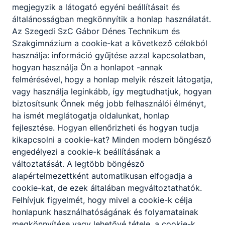
megjegyzik a látogató egyéni beállításait és
általánosságban megkönnyítik a honlap használatát.
Az Szegedi SzC Gábor Dénes Technikum és
Szakgimnázium a cookie-kat a következő célokból
használja: információ gyűjtése azzal kapcsolatban,
hogyan használja Ön a honlapot -annak
felmérésével, hogy a honlap melyik részeit látogatja,
vagy használja leginkább, így megtudhatjuk, hogyan
biztosítsunk Önnek még jobb felhasználói élményt,
ha ismét meglátogatja oldalunkat, honlap
fejlesztése. Hogyan ellenőrizheti és hogyan tudja
kikapcsolni a cookie-kat? Minden modern böngésző
engedélyezi a cookie-k beállításának a
változtatását. A legtöbb böngésző
alapértelmezettként automatikusan elfogadja a
cookie-kat, de ezek általában megváltoztathatók.
Felhívjuk figyelmét, hogy mivel a cookie-k célja
honlapunk használhatóságának és folyamatainak
megkönnyítése vagy lehetővé tétele, a cookie-k