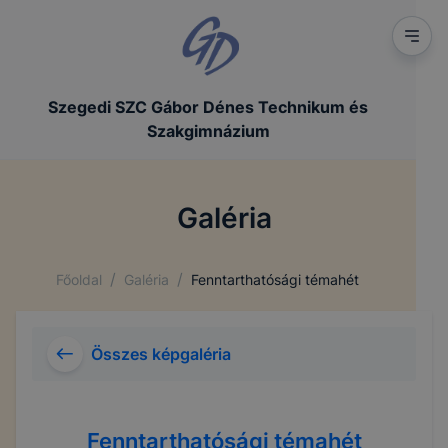
Szegedi SZC Gábor Dénes Technikum és
Szakgimnázium
Galéria
/
/
Főoldal
Galéria
Fenntarthatósági témahét
Összes képgaléria
Fenntarthatósági témahét