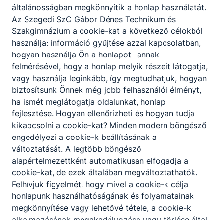
általánosságban megkönnyítik a honlap használatát.
Az Szegedi SzC Gábor Dénes Technikum és
Szakgimnázium a cookie-kat a következő célokból
használja: információ gyűjtése azzal kapcsolatban,
hogyan használja Ön a honlapot -annak
felmérésével, hogy a honlap melyik részeit látogatja,
vagy használja leginkább, így megtudhatjuk, hogyan
biztosítsunk Önnek még jobb felhasználói élményt,
ha ismét meglátogatja oldalunkat, honlap
fejlesztése. Hogyan ellenőrizheti és hogyan tudja
kikapcsolni a cookie-kat? Minden modern böngésző
engedélyezi a cookie-k beállításának a
változtatását. A legtöbb böngésző
alapértelmezettként automatikusan elfogadja a
cookie-kat, de ezek általában megváltoztathatók.
Felhívjuk figyelmét, hogy mivel a cookie-k célja
honlapunk használhatóságának és folyamatainak
megkönnyítése vagy lehetővé tétele, a cookie-k
alkalmazásának megakadályozása vagy törlése által