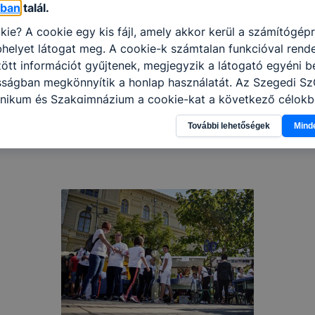
óban
talál.
kie? A cookie egy kis fájl, amely akkor kerül a számítógép
helyet látogat meg. A cookie-k számtalan funkcióval rend
tt információt gyűjtenek, megjegyzik a látogató egyéni beá
osságban megkönnyítik a honlap használatát. Az Szegedi S
nikum és Szakgimnázium a cookie-kat a következő célokb
információ gyűjtése azzal kapcsolatban, hogyan használja 
További lehetőségek
Mind
nnak felmérésével, hogy a honlap melyik részeit látogatja,
eginkább, így megtudhatjuk, hogyan biztosítsunk Önnek mé
i élményt, ha ismét meglátogatja oldalunkat, honlap fejlesz
nőrizheti és hogyan tudja kikapcsolni a cookie-kat? Mind
gedélyezi a cookie-k beállításának a változtatását. A leg
lapértelmezettként automatikusan elfogadja a cookie-kat,
egváltoztathatók. Felhívjuk figyelmét, hogy mivel a cookie-
használhatóságának és folyamatainak megkönnyítése vagy
ookie-k alkalmazásának megakadályozása vagy törlése által
t, hogy felhasználóink nem lesznek képesek honlapunk fun
 használatára, vagy a honlap a tervezettől eltérően fog műk