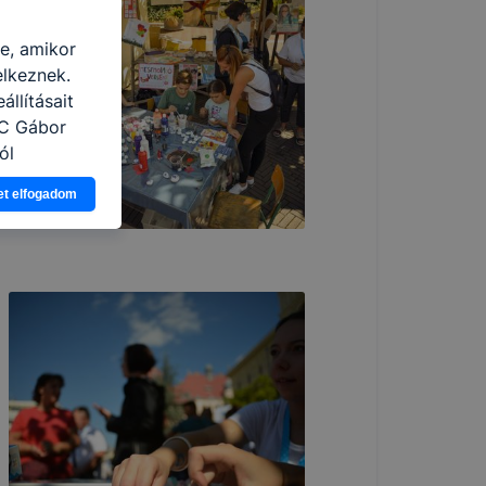
re, amikor
elkeznek.
llításait
zC Gábor
ól
Ön a
et elfogadom
 vagy
g jobb
tése.
en modern
több
 de ezek
k célja
 lehetővé
kcióinak
ödni