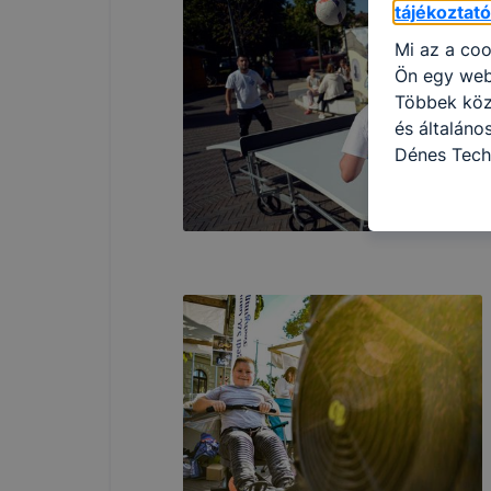
tájékoztat
Mi az a coo
Ön egy web
Többek közö
és általán
Dénes Tech
használja: 
honlapot -a
használja l
felhasználó
Hogyan elle
böngésző en
böngésző a
általában m
honlapunk 
tétele, a c
előfordulha
teljes körű