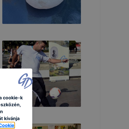
a cookie-k
eszközén,
an
t kívánja
Cookie