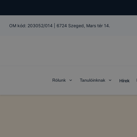
OM kód:
203052/014
|
6724 Szeged, Mars tér 14.
Rólunk
Tanulóinknak
Hírek