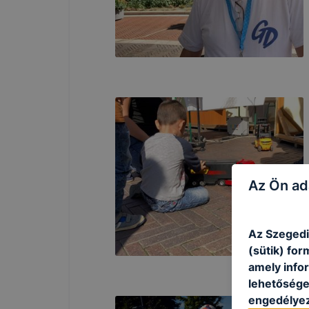
Az Ön ad
Az Szegedi
(sütik) fo
amely info
lehetősége 
engedélyez