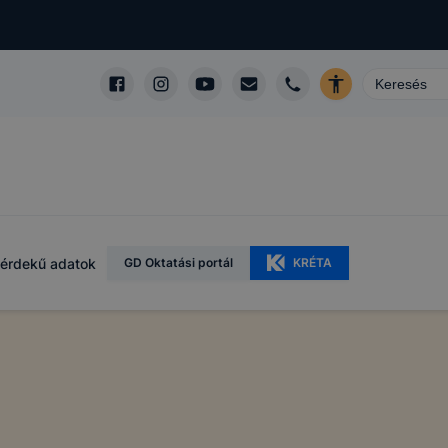
érdekű adatok
GD Oktatási portál
KRÉTA