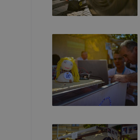
böngészőjé