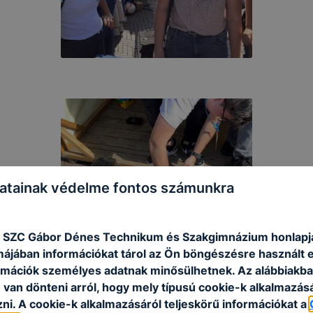
atainak védelme fontos számunkra
 SZC Gábor Dénes Technikum és Szakgimnázium honlapj
rmájában információkat tárol az Ön böngészésre használt 
rmációk személyes adatnak minősülhetnek. Az alábbiakb
van dönteni arról, hogy mely típusú cookie-k alkalmazásá
ni. A cookie-k alkalmazásáról teljeskörű információkat a