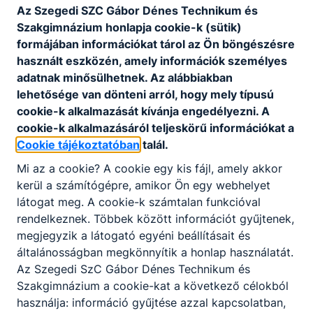
Az Szegedi SZC Gábor Dénes Technikum és
Szakgimnázium honlapja cookie-k (sütik)
formájában információkat tárol az Ön böngészésre
használt eszközén, amely információk személyes
adatnak minősülhetnek. Az alábbiakban
lehetősége van dönteni arról, hogy mely típusú
cookie-k alkalmazását kívánja engedélyezni. A
cookie-k alkalmazásáról teljeskörű információkat a
Cookie tájékoztatóban
talál.
Mi az a cookie? A cookie egy kis fájl, amely akkor
kerül a számítógépre, amikor Ön egy webhelyet
látogat meg. A cookie-k számtalan funkcióval
rendelkeznek. Többek között információt gyűjtenek,
megjegyzik a látogató egyéni beállításait és
általánosságban megkönnyítik a honlap használatát.
Az Szegedi SzC Gábor Dénes Technikum és
Szakgimnázium a cookie-kat a következő célokból
használja: információ gyűjtése azzal kapcsolatban,