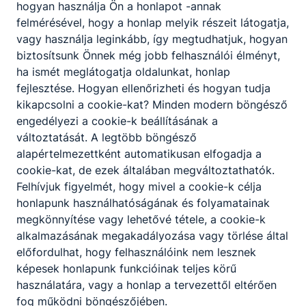
hogyan használja Ön a honlapot -annak
felmérésével, hogy a honlap melyik részeit látogatja,
vagy használja leginkább, így megtudhatjuk, hogyan
biztosítsunk Önnek még jobb felhasználói élményt,
ha ismét meglátogatja oldalunkat, honlap
fejlesztése. Hogyan ellenőrizheti és hogyan tudja
kikapcsolni a cookie-kat? Minden modern böngésző
engedélyezi a cookie-k beállításának a
változtatását. A legtöbb böngésző
alapértelmezettként automatikusan elfogadja a
cookie-kat, de ezek általában megváltoztathatók.
Felhívjuk figyelmét, hogy mivel a cookie-k célja
honlapunk használhatóságának és folyamatainak
megkönnyítése vagy lehetővé tétele, a cookie-k
alkalmazásának megakadályozása vagy törlése által
előfordulhat, hogy felhasználóink nem lesznek
képesek honlapunk funkcióinak teljes körű
használatára, vagy a honlap a tervezettől eltérően
fog működni böngészőjében.