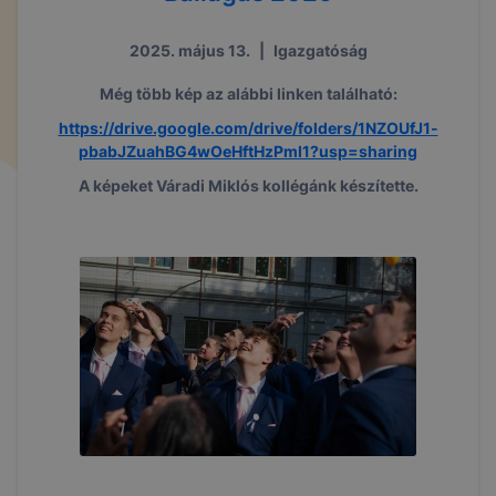
2025. május 13.
|
Igazgatóság
Még több kép az alábbi linken található:
https://drive.google.com/drive/folders/1NZOUfJ1-
pbabJZuahBG4wOeHftHzPmI1?usp=sharing
A képeket Váradi Miklós kollégánk készítette.