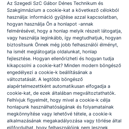
Az Szegedi SzC Gábor Dénes Technikum és
Szakgimnázium a cookie-kat a következő célokból
használja: információ gyűjtése azzal kapcsolatban,
hogyan használja Ön a honlapot -annak
felmérésével, hogy a honlap melyik részeit látogatja,
vagy használja leginkább, így megtudhatjuk, hogyan
biztosítsunk Önnek még jobb felhasználói élményt,
ha ismét meglátogatja oldalunkat, honlap
fejlesztése. Hogyan ellenőrizheti és hogyan tudja
kikapcsolni a cookie-kat? Minden modern böngésző
engedélyezi a cookie-k beállításának a
változtatását. A legtöbb böngésző
alapértelmezettként automatikusan elfogadja a
cookie-kat, de ezek általában megváltoztathatók.
Felhívjuk figyelmét, hogy mivel a cookie-k célja
honlapunk használhatóságának és folyamatainak
megkönnyítése vagy lehetővé tétele, a cookie-k
alkalmazásának megakadályozása vagy törlése által
előfordulhat, hogy felhasználóink nem lesznek