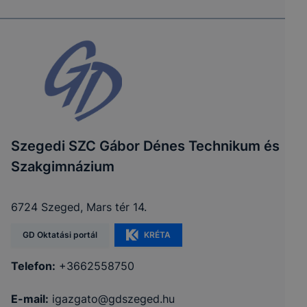
Szegedi SZC Gábor Dénes Technikum és
Szakgimnázium
6724 Szeged, Mars tér 14.
GD Oktatási portál
KRÉTA
Telefon:
+3662558750
E-mail:
igazgato@gdszeged.hu