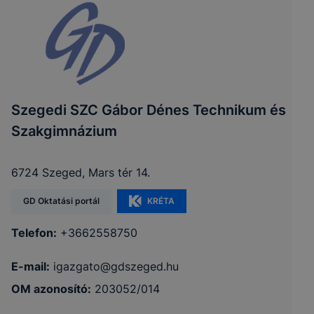
Szegedi SZC Gábor Dénes Technikum és
Szakgimnázium
6724 Szeged, Mars tér 14.
GD Oktatási portál
KRÉTA
Telefon:
+3662558750
E-mail:
igazgato@gdszeged.hu
OM azonosító:
203052/014