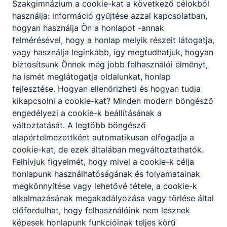
Szakgimnázium a cookie-kat a következő célokból
használja: információ gyűjtése azzal kapcsolatban,
hogyan használja Ön a honlapot -annak
felmérésével, hogy a honlap melyik részeit látogatja,
vagy használja leginkább, így megtudhatjuk, hogyan
biztosítsunk Önnek még jobb felhasználói élményt,
ha ismét meglátogatja oldalunkat, honlap
fejlesztése. Hogyan ellenőrizheti és hogyan tudja
kikapcsolni a cookie-kat? Minden modern böngésző
engedélyezi a cookie-k beállításának a
Megosztás
változtatását. A legtöbb böngésző
alapértelmezettként automatikusan elfogadja a
cookie-kat, de ezek általában megváltoztathatók.
Felhívjuk figyelmét, hogy mivel a cookie-k célja
honlapunk használhatóságának és folyamatainak
megkönnyítése vagy lehetővé tétele, a cookie-k
alkalmazásának megakadályozása vagy törlése által
Partnereink
előfordulhat, hogy felhasználóink nem lesznek
képesek honlapunk funkcióinak teljes körű