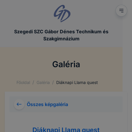
Szegedi SZC Gábor Dénes Technikum és
Szakgimnázium
Galéria
/
/
Főoldal
Galéria
Diáknapi Llama quest
Összes képgaléria
Diáknapi Llama quest