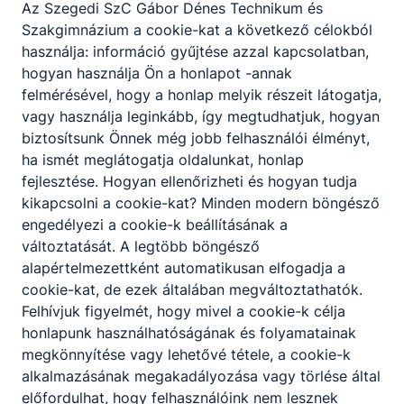
Az Szegedi SzC Gábor Dénes Technikum és
Szakgimnázium a cookie-kat a következő célokból
használja: információ gyűjtése azzal kapcsolatban,
hogyan használja Ön a honlapot -annak
felmérésével, hogy a honlap melyik részeit látogatja,
vagy használja leginkább, így megtudhatjuk, hogyan
biztosítsunk Önnek még jobb felhasználói élményt,
ha ismét meglátogatja oldalunkat, honlap
fejlesztése. Hogyan ellenőrizheti és hogyan tudja
kikapcsolni a cookie-kat? Minden modern böngésző
engedélyezi a cookie-k beállításának a
változtatását. A legtöbb böngésző
alapértelmezettként automatikusan elfogadja a
cookie-kat, de ezek általában megváltoztathatók.
Felhívjuk figyelmét, hogy mivel a cookie-k célja
honlapunk használhatóságának és folyamatainak
megkönnyítése vagy lehetővé tétele, a cookie-k
alkalmazásának megakadályozása vagy törlése által
előfordulhat, hogy felhasználóink nem lesznek