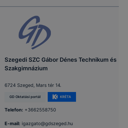
Szegedi SZC Gábor Dénes Technikum és
Szakgimnázium
6724 Szeged, Mars tér 14.
GD Oktatási portál
KRÉTA
Telefon:
+3662558750
E-mail:
igazgato@gdszeged.hu