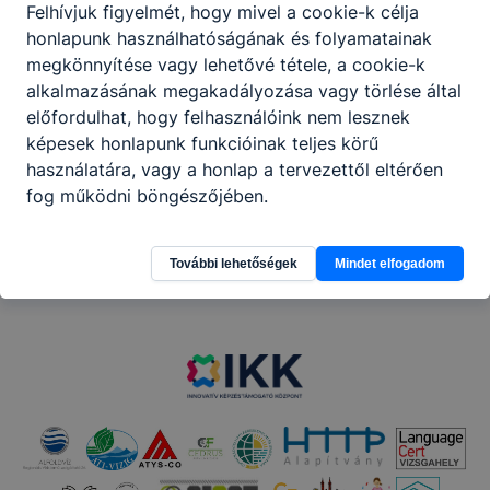
Felhívjuk figyelmét, hogy mivel a cookie-k célja
honlapunk használhatóságának és folyamatainak
megkönnyítése vagy lehetővé tétele, a cookie-k
Megosztás
alkalmazásának megakadályozása vagy törlése által
előfordulhat, hogy felhasználóink nem lesznek
képesek honlapunk funkcióinak teljes körű
használatára, vagy a honlap a tervezettől eltérően
fog működni böngészőjében.
Partnereink
További lehetőségek
Mindet elfogadom