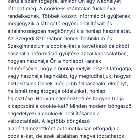
kerül a számítógépre, amikor Ön egy webhelyet
látogat meg. A cookie-k számtalan funkcióval
rendelkeznek. Többek között információt gyűjtenek,
megjegyzik a látogató egyéni beállításait és
általánosságban megkönnyítik a honlap használatát.
Az Szegedi SzC Gábor Dénes Technikum és
Szakgimnázium a cookie-kat a következő célokból
használja: információ gyűjtése azzal kapcsolatban,
hogyan használja Ön a honlapot -annak
felmérésével, hogy a honlap melyik részeit látogatja,
vagy használja leginkább, így megtudhatjuk, hogyan
biztosítsunk Önnek még jobb felhasználói élményt,
ha ismét meglátogatja oldalunkat, honlap
fejlesztése. Hogyan ellenőrizheti és hogyan tudja
kikapcsolni a cookie-kat? Minden modern böngésző
engedélyezi a cookie-k beállításának a
változtatását. A legtöbb böngésző
alapértelmezettként automatikusan elfogadja a
cookie-kat, de ezek általában megváltoztathatók.