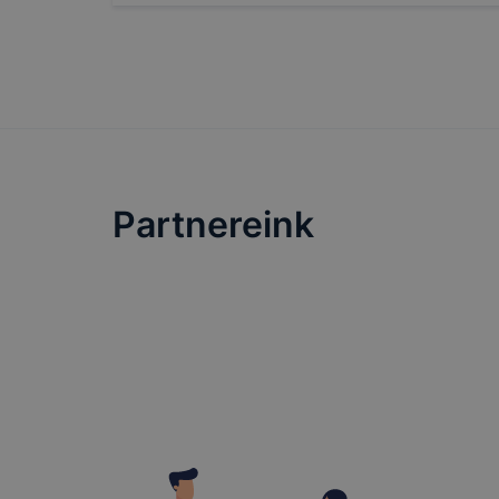
honlapunk 
tétele, a c
előfordulha
teljes körű
böngészőjé
Partnereink