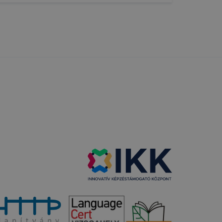
 lehetővé
kcióinak
ödni