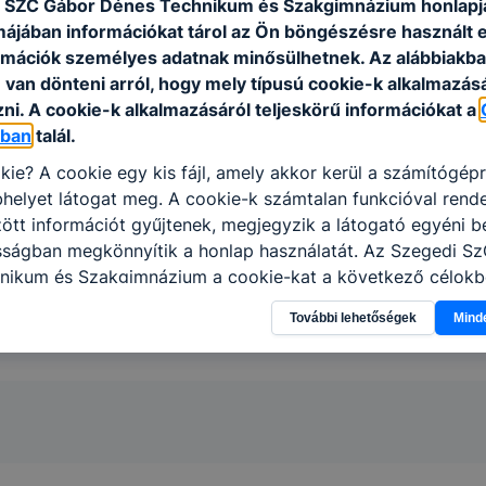
 SZC Gábor Dénes Technikum és Szakgimnázium honlapj
rmájában információkat tárol az Ön böngészésre használt 
rmációk személyes adatnak minősülhetnek. Az alábbiakb
van dönteni arról, hogy mely típusú cookie-k alkalmazásá
ni. A cookie-k alkalmazásáról teljeskörű információkat a
óban
talál.
kie? A cookie egy kis fájl, amely akkor kerül a számítógép
helyet látogat meg. A cookie-k számtalan funkcióval rend
tt információt gyűjtenek, megjegyzik a látogató egyéni beá
osságban megkönnyítik a honlap használatát. Az Szegedi S
nikum és Szakgimnázium a cookie-kat a következő célokb
információ gyűjtése azzal kapcsolatban, hogyan használja 
További lehetőségek
Mind
nnak felmérésével, hogy a honlap melyik részeit látogatja,
eginkább, így megtudhatjuk, hogyan biztosítsunk Önnek mé
i élményt, ha ismét meglátogatja oldalunkat, honlap fejlesz
nőrizheti és hogyan tudja kikapcsolni a cookie-kat? Mind
gedélyezi a cookie-k beállításának a változtatását. A leg
lapértelmezettként automatikusan elfogadja a cookie-kat,
egváltoztathatók. Felhívjuk figyelmét, hogy mivel a cookie-