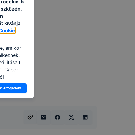
a cookie-k
eszközén,
an
t kívánja
Cookie
re, amikor
elkeznek.
llításait
zC Gábor
ól
Ön a
et elfogadom
 vagy
g jobb
tése.
en modern
több
 de ezek
k célja