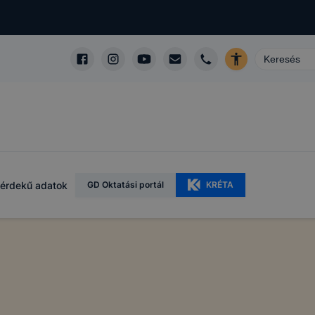
érdekű adatok
GD Oktatási portál
KRÉTA