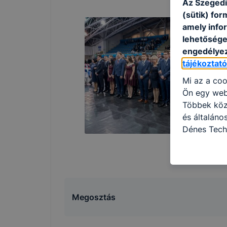
Az Szegedi
(sütik) fo
amely info
lehetősége 
engedélyez
tájékoztat
Mi az a coo
Ön egy web
Többek közö
és általán
Dénes Tech
használja: 
honlapot -a
használja l
felhasználó
Hogyan elle
Megosztás
böngésző en
böngésző a
általában m