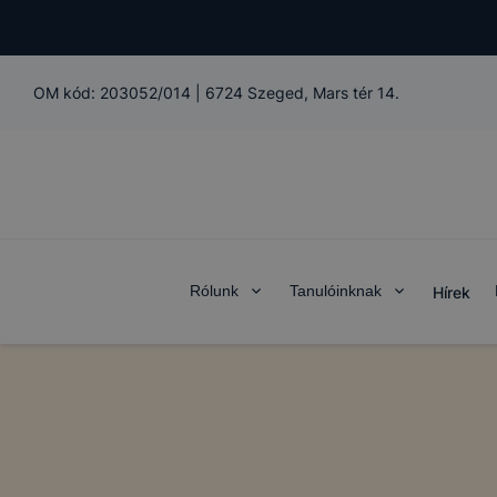
OM kód:
203052/014
|
6724 Szeged, Mars tér 14.
Rólunk
Tanulóinknak
Hírek