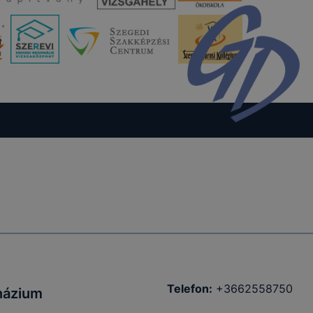
Telefon:
+3662558750
názium