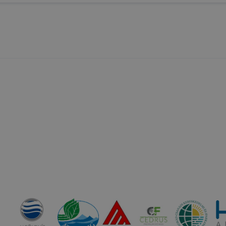
használhatóságának és folyamatainak megkönnyítése vagy
ookie-k alkalmazásának megakadályozása vagy törlése által
t, hogy felhasználóink nem lesznek képesek honlapunk fun
 használatára, vagy a honlap a tervezettől eltérően fog műk
ben.