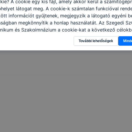
kie? A cookie egy kis fájl, amely akkor kerül a számítógép
helyet látogat meg. A cookie-k számtalan funkcióval rend
tt információt gyűjtenek, megjegyzik a látogató egyéni beá
osságban megkönnyítik a honlap használatát. Az Szegedi S
nikum és Szakgimnázium a cookie-kat a következő célokb
információ gyűjtése azzal kapcsolatban, hogyan használja 
További lehetőségek
Mind
nnak felmérésével, hogy a honlap melyik részeit látogatja,
eginkább, így megtudhatjuk, hogyan biztosítsunk Önnek mé
i élményt, ha ismét meglátogatja oldalunkat, honlap fejlesz
nőrizheti és hogyan tudja kikapcsolni a cookie-kat? Mind
gedélyezi a cookie-k beállításának a változtatását. A leg
lapértelmezettként automatikusan elfogadja a cookie-kat,
egváltoztathatók. Felhívjuk figyelmét, hogy mivel a cookie-
használhatóságának és folyamatainak megkönnyítése vagy
ookie-k alkalmazásának megakadályozása vagy törlése által
t, hogy felhasználóink nem lesznek képesek honlapunk fun
 használatára, vagy a honlap a tervezettől eltérően fog műk
ben.