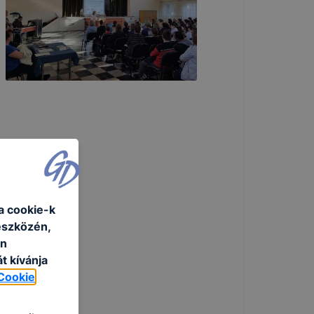
a cookie-k
eszközén,
an
t kívánja
Cookie