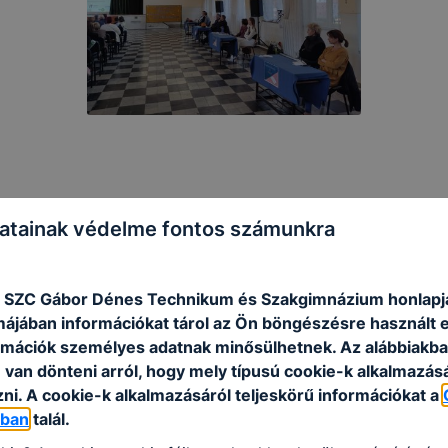
atainak védelme fontos számunkra
 SZC Gábor Dénes Technikum és Szakgimnázium honlapj
rmájában információkat tárol az Ön böngészésre használt 
rmációk személyes adatnak minősülhetnek. Az alábbiakb
van dönteni arról, hogy mely típusú cookie-k alkalmazásá
ni. A cookie-k alkalmazásáról teljeskörű információkat a
óban
talál.