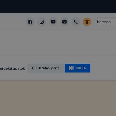
érdekű adatok
GD Oktatási portál
KRÉTA