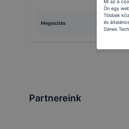
Mi az a coo
Ön egy web
Többek közö
és általán
Megosztás
Dénes Tech
használja: 
honlapot -a
használja l
felhasználó
Hogyan elle
böngésző en
böngésző a
általában m
honlapunk 
Partnereink
tétele, a c
előfordulha
teljes körű
böngészőjé