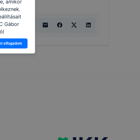
re, amikor
elkeznek.
llításait
zC Gábor
ól
Ön a
et elfogadom
 vagy
g jobb
tése.
en modern
több
 de ezek
k célja
 lehetővé
kcióinak
ödni