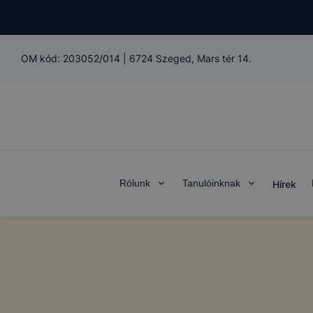
OM kód:
203052/014
|
6724 Szeged, Mars tér 14.
Rólunk
Tanulóinknak
Hírek