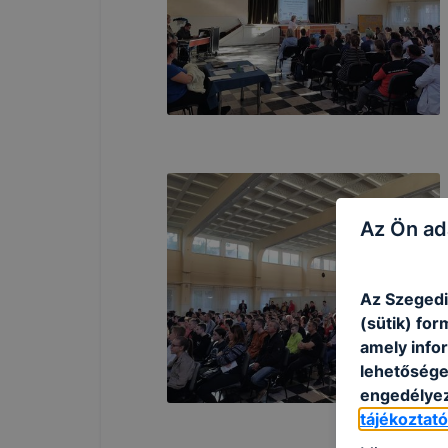
Az Ön ad
Az Szegedi
(sütik) fo
amely info
lehetősége 
engedélyez
tájékoztat