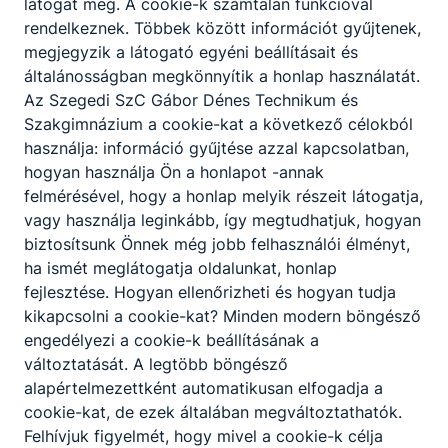
látogat meg. A cookie-k számtalan funkcióval
rendelkeznek. Többek között információt gyűjtenek,
megjegyzik a látogató egyéni beállításait és
általánosságban megkönnyítik a honlap használatát.
Az Szegedi SzC Gábor Dénes Technikum és
Szakgimnázium a cookie-kat a következő célokból
használja: információ gyűjtése azzal kapcsolatban,
hogyan használja Ön a honlapot -annak
felmérésével, hogy a honlap melyik részeit látogatja,
vagy használja leginkább, így megtudhatjuk, hogyan
biztosítsunk Önnek még jobb felhasználói élményt,
ha ismét meglátogatja oldalunkat, honlap
fejlesztése. Hogyan ellenőrizheti és hogyan tudja
kikapcsolni a cookie-kat? Minden modern böngésző
engedélyezi a cookie-k beállításának a
változtatását. A legtöbb böngésző
alapértelmezettként automatikusan elfogadja a
cookie-kat, de ezek általában megváltoztathatók.
Felhívjuk figyelmét, hogy mivel a cookie-k célja