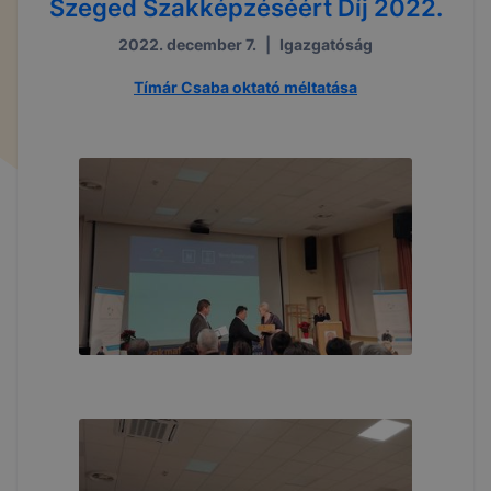
Szeged Szakképzéséért Díj 2022.
2022. december 7.
|
Igazgatóság
Tímár Csaba oktató méltatása