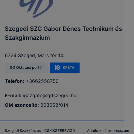
Szegedi SZC Gábor Dénes Technikum és
Szakgimnázium
6724 Szeged, Mars tér 14.
GD Oktatási portál
KRÉTA
Telefon:
+3662558750
E-mail:
igazgato@gdszeged.hu
OM azonosító:
203052/014
Szegedi Szakképzési
CSKIK
SZEREVI
GD
Adatkezelés
Impresszum