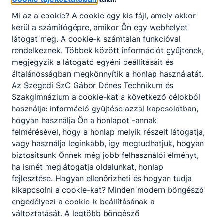
Mi az a cookie? A cookie egy kis fájl, amely akkor
kerül a számítógépre, amikor Ön egy webhelyet
látogat meg. A cookie-k számtalan funkcióval
rendelkeznek. Többek között információt gyűjtenek,
megjegyzik a látogató egyéni beállításait és
általánosságban megkönnyítik a honlap használatát.
Az Szegedi SzC Gábor Dénes Technikum és
Szakgimnázium a cookie-kat a következő célokból
használja: információ gyűjtése azzal kapcsolatban,
hogyan használja Ön a honlapot -annak
felmérésével, hogy a honlap melyik részeit látogatja,
vagy használja leginkább, így megtudhatjuk, hogyan
biztosítsunk Önnek még jobb felhasználói élményt,
ha ismét meglátogatja oldalunkat, honlap
fejlesztése. Hogyan ellenőrizheti és hogyan tudja
kikapcsolni a cookie-kat? Minden modern böngésző
engedélyezi a cookie-k beállításának a
változtatását. A legtöbb böngésző