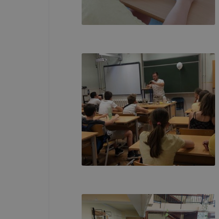
böngészőjé