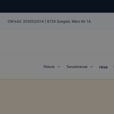
OM kód:
203052/014
|
6724 Szeged, Mars tér 14.
Rólunk
Tanulóinknak
Hírek