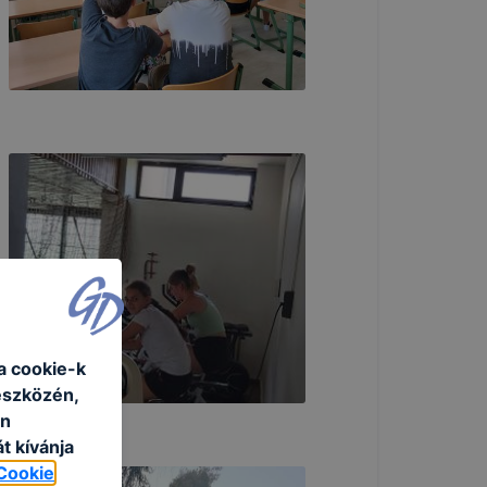
a cookie-k
eszközén,
an
t kívánja
Cookie