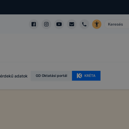
érdekű adatok
GD Oktatási portál
KRÉTA