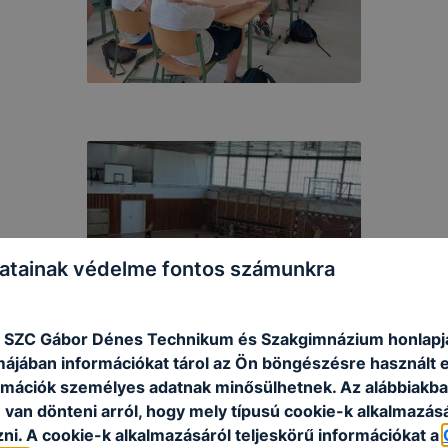
atainak védelme fontos számunkra
 SZC Gábor Dénes Technikum és Szakgimnázium honlapj
rmájában információkat tárol az Ön böngészésre használt 
rmációk személyes adatnak minősülhetnek. Az alábbiakb
van dönteni arról, hogy mely típusú cookie-k alkalmazásá
ni. A cookie-k alkalmazásáról teljeskörű információkat a