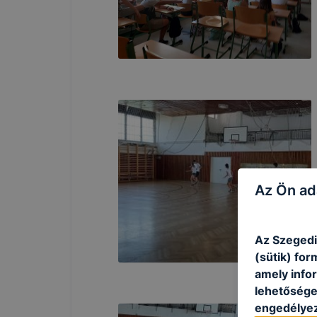
Az Ön ad
Az Szegedi
(sütik) fo
amely info
lehetősége 
engedélyez