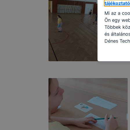
tájékoztat
Mi az a coo
Ön egy web
Többek közö
és általán
Dénes Tech
használja: 
honlapot -a
használja l
felhasználó
Hogyan elle
böngésző en
böngésző a
általában m
honlapunk 
tétele, a c
előfordulha
teljes körű