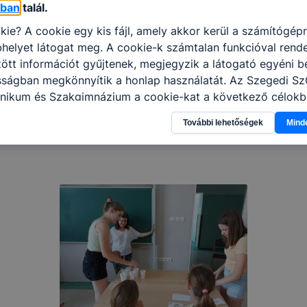
óban
talál.
kie? A cookie egy kis fájl, amely akkor kerül a számítógép
helyet látogat meg. A cookie-k számtalan funkcióval rend
tt információt gyűjtenek, megjegyzik a látogató egyéni beá
osságban megkönnyítik a honlap használatát. Az Szegedi S
nikum és Szakgimnázium a cookie-kat a következő célokb
információ gyűjtése azzal kapcsolatban, hogyan használja 
További lehetőségek
Mind
nnak felmérésével, hogy a honlap melyik részeit látogatja,
eginkább, így megtudhatjuk, hogyan biztosítsunk Önnek mé
i élményt, ha ismét meglátogatja oldalunkat, honlap fejlesz
nőrizheti és hogyan tudja kikapcsolni a cookie-kat? Mind
gedélyezi a cookie-k beállításának a változtatását. A leg
lapértelmezettként automatikusan elfogadja a cookie-kat,
egváltoztathatók. Felhívjuk figyelmét, hogy mivel a cookie-
használhatóságának és folyamatainak megkönnyítése vagy
ookie-k alkalmazásának megakadályozása vagy törlése által
t, hogy felhasználóink nem lesznek képesek honlapunk fun
 használatára, vagy a honlap a tervezettől eltérően fog műk