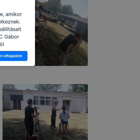
re, amikor
elkeznek.
llításait
zC Gábor
ól
Ön a
et elfogadom
 vagy
g jobb
tése.
en modern
több
 de ezek
k célja
 lehetővé
kcióinak
ödni