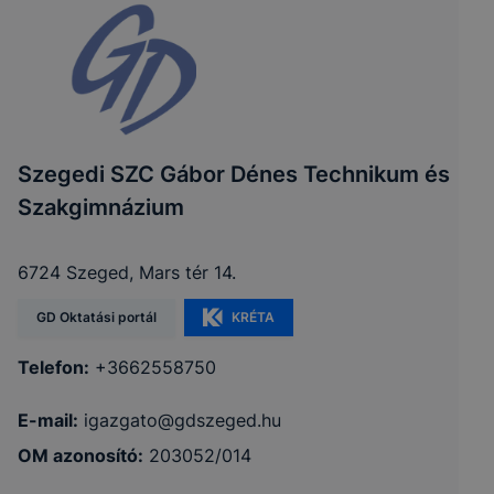
Szegedi SZC Gábor Dénes Technikum és
Szakgimnázium
6724 Szeged, Mars tér 14.
GD Oktatási portál
KRÉTA
Telefon:
+3662558750
E-mail:
igazgato@gdszeged.hu
OM azonosító:
203052/014