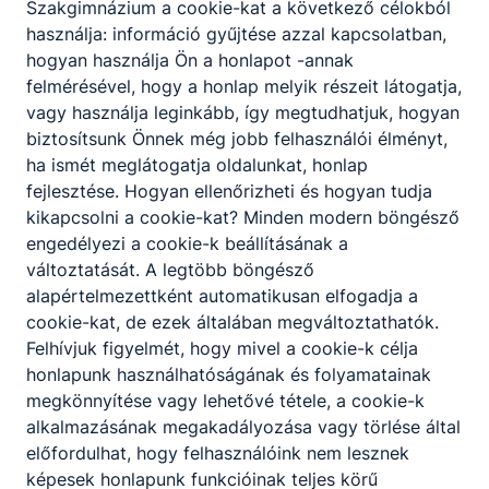
Szakgimnázium a cookie-kat a következő célokból
használja: információ gyűjtése azzal kapcsolatban,
hogyan használja Ön a honlapot -annak
felmérésével, hogy a honlap melyik részeit látogatja,
vagy használja leginkább, így megtudhatjuk, hogyan
biztosítsunk Önnek még jobb felhasználói élményt,
ha ismét meglátogatja oldalunkat, honlap
fejlesztése. Hogyan ellenőrizheti és hogyan tudja
kikapcsolni a cookie-kat? Minden modern böngésző
engedélyezi a cookie-k beállításának a
változtatását. A legtöbb böngésző
alapértelmezettként automatikusan elfogadja a
cookie-kat, de ezek általában megváltoztathatók.
Felhívjuk figyelmét, hogy mivel a cookie-k célja
honlapunk használhatóságának és folyamatainak
megkönnyítése vagy lehetővé tétele, a cookie-k
alkalmazásának megakadályozása vagy törlése által
előfordulhat, hogy felhasználóink nem lesznek
képesek honlapunk funkcióinak teljes körű