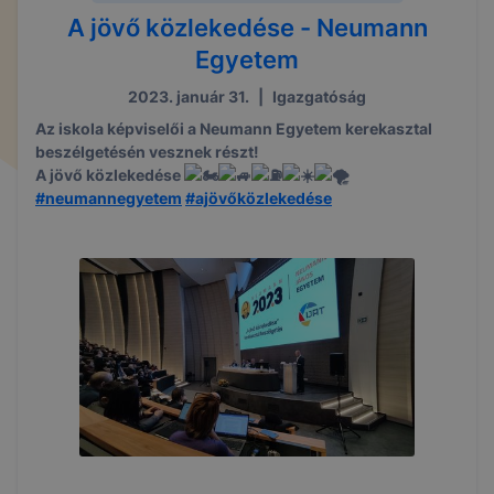
A jövő közlekedése - Neumann
Egyetem
2023. január 31.
|
Igazgatóság
Az iskola képviselői a Neumann Egyetem kerekasztal
beszélgetésén vesznek részt!
A jövő közlekedése
#neumannegyetem
#ajövőközlekedése