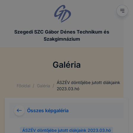
Szegedi SZC Gábor Dénes Technikum és
Szakgimnázium
Galéria
ÁSZÉV döntőjébe jutott diákjaink
/
/
Főoldal
Galéria
2023.03.hó
Összes képgaléria
ÁSZÉV döntőjébe jutott diákjaink 2023.03.hó