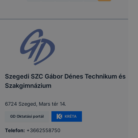
Szegedi SZC Gábor Dénes Technikum és
Szakgimnázium
6724 Szeged, Mars tér 14.
GD Oktatási portál
KRÉTA
Telefon:
+3662558750