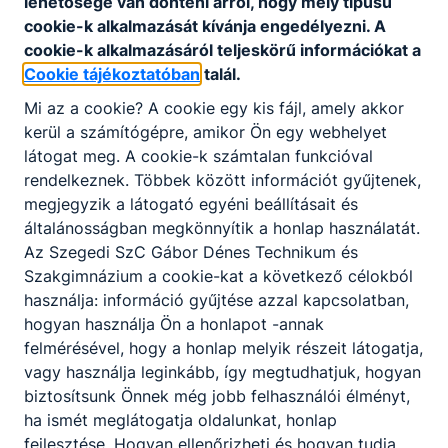
lehetősége van dönteni arról, hogy mely típusú
cookie-k alkalmazását kívánja engedélyezni. A
cookie-k alkalmazásáról teljeskörű információkat a
Cookie tájékoztatóban
talál.
Mi az a cookie? A cookie egy kis fájl, amely akkor
kerül a számítógépre, amikor Ön egy webhelyet
látogat meg. A cookie-k számtalan funkcióval
rendelkeznek. Többek között információt gyűjtenek,
megjegyzik a látogató egyéni beállításait és
általánosságban megkönnyítik a honlap használatát.
Az Szegedi SzC Gábor Dénes Technikum és
Szakgimnázium a cookie-kat a következő célokból
használja: információ gyűjtése azzal kapcsolatban,
Megosztás
hogyan használja Ön a honlapot -annak
felmérésével, hogy a honlap melyik részeit látogatja,
vagy használja leginkább, így megtudhatjuk, hogyan
biztosítsunk Önnek még jobb felhasználói élményt,
ha ismét meglátogatja oldalunkat, honlap
fejlesztése. Hogyan ellenőrizheti és hogyan tudja