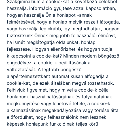
Szakgimnázium a cookie-kat a következő célokból
használja: információ gyűjtése azzal kapcsolatban,
hogyan használja Ön a honlapot -annak
felmérésével, hogy a honlap melyik részeit látogatja,
vagy használja leginkább, így megtudhatjuk, hogyan
biztosítsunk Önnek még jobb felhasználói élményt,
ha ismét meglátogatja oldalunkat, honlap
fejlesztése. Hogyan ellenőrizheti és hogyan tudja
kikapcsolni a cookie-kat? Minden modern böngésző
engedélyezi a cookie-k beállításának a
Megosztás
változtatását. A legtöbb böngésző
alapértelmezettként automatikusan elfogadja a
cookie-kat, de ezek általában megváltoztathatók.
Felhívjuk figyelmét, hogy mivel a cookie-k célja
honlapunk használhatóságának és folyamatainak
megkönnyítése vagy lehetővé tétele, a cookie-k
alkalmazásának megakadályozása vagy törlése által
Partnereink
előfordulhat, hogy felhasználóink nem lesznek
képesek honlapunk funkcióinak teljes körű