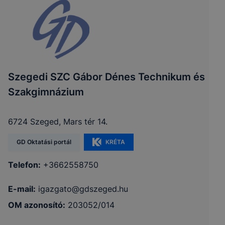
Szegedi SZC Gábor Dénes Technikum és
Szakgimnázium
6724 Szeged, Mars tér 14.
GD Oktatási portál
KRÉTA
Telefon:
+3662558750
E-mail:
igazgato@gdszeged.hu
OM azonosító:
203052/014