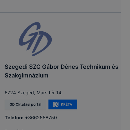
Szegedi SZC Gábor Dénes Technikum és
Szakgimnázium
6724 Szeged, Mars tér 14.
GD Oktatási portál
KRÉTA
Telefon:
+3662558750