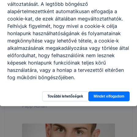
változtatását. A legtöbb böngésző
alapértelmezettként automatikusan elfogadja a
cookie-kat, de ezek általában megváltoztathatók.
Felhívjuk figyelmét, hogy mivel a cookie-k célja
Császár Róbert
honlapunk használhatóságának és folyamatainak
megkönnyítése vagy lehetővé tétele, a cookie-k
alkalmazásának megakadályozása vagy törlése által
előfordulhat, hogy felhasználóink nem lesznek
képesek honlapunk funkcióinak teljes körű
használatára, vagy a honlap a tervezettől eltérően
fog működni böngészőjében.
További lehetőségek
Mindet elfogadom
Papp Adrián