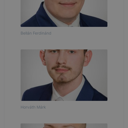
Bellán Ferdinánd
Horváth Márk