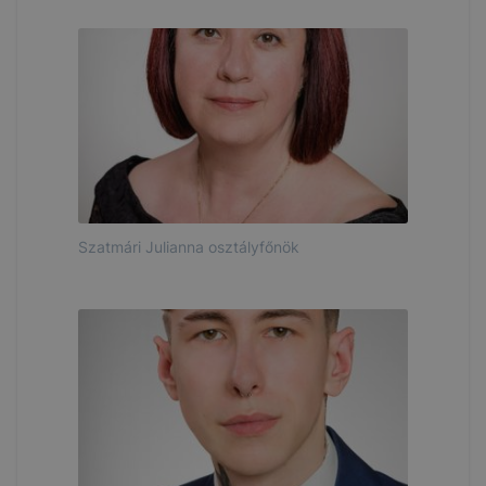
Szatmári Julianna osztályfőnök