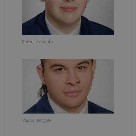
Karkus Levente
Csaba Gergely