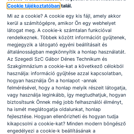
Cookie tájékoztatóban
Erdődi Bence
talál.
Mi az a cookie? A cookie egy kis fájl, amely akkor
kerül a számítógépre, amikor Ön egy webhelyet
látogat meg. A cookie-k számtalan funkcióval
rendelkeznek. Többek között információt gyűjtenek,
megjegyzik a látogató egyéni beállításait és
általánosságban megkönnyítik a honlap használatát.
Az Szegedi SzC Gábor Dénes Technikum és
Szakgimnázium a cookie-kat a következő célokból
használja: információ gyűjtése azzal kapcsolatban,
hogyan használja Ön a honlapot -annak
Domonkos Zoltán
felmérésével, hogy a honlap melyik részeit látogatja,
vagy használja leginkább, így megtudhatjuk, hogyan
biztosítsunk Önnek még jobb felhasználói élményt,
ha ismét meglátogatja oldalunkat, honlap
fejlesztése. Hogyan ellenőrizheti és hogyan tudja
kikapcsolni a cookie-kat? Minden modern böngésző
engedélyezi a cookie-k beállításának a