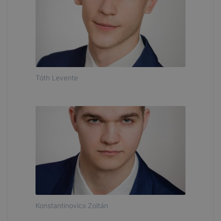
Tóth Levente
Konstantinovics Zoltán