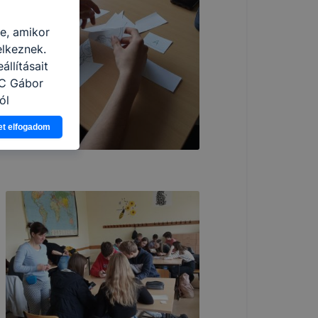
re, amikor
elkeznek.
llításait
zC Gábor
ól
Ön a
et elfogadom
 vagy
g jobb
tése.
en modern
több
 de ezek
k célja
 lehetővé
kcióinak
ödni