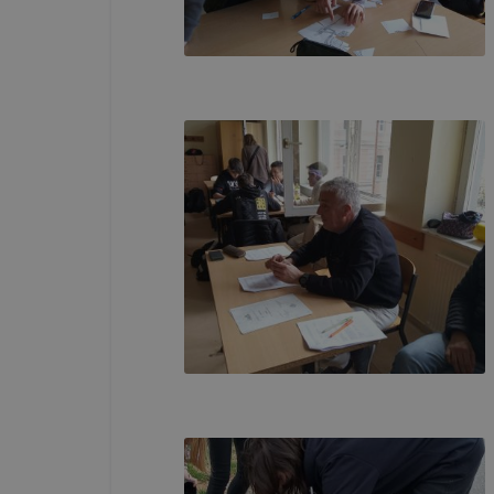
böngészőjé