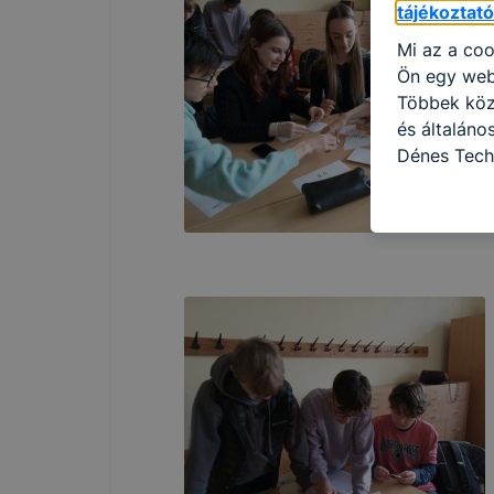
tájékoztat
Mi az a coo
Ön egy web
Többek közö
és általán
Dénes Tech
használja: 
honlapot -a
használja l
felhasználó
Hogyan elle
böngésző en
böngésző a
általában m
honlapunk 
tétele, a c
előfordulha
teljes körű