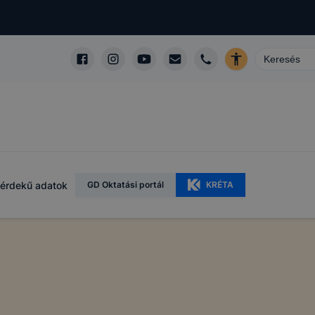
érdekű adatok
GD Oktatási portál
KRÉTA