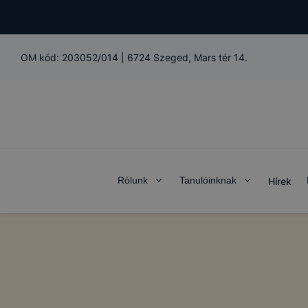
OM kód:
203052/014
|
6724 Szeged, Mars tér 14.
Rólunk
Tanulóinknak
Hírek