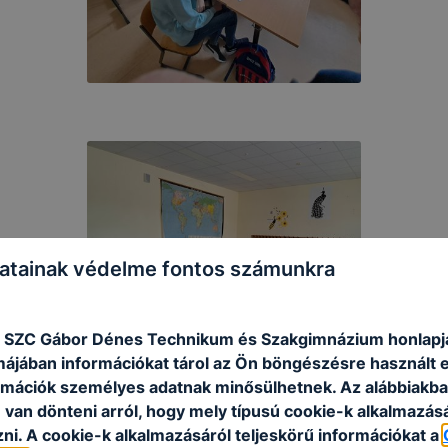
atainak védelme fontos számunkra
 SZC Gábor Dénes Technikum és Szakgimnázium honlapj
rmájában információkat tárol az Ön böngészésre használt 
rmációk személyes adatnak minősülhetnek. Az alábbiakb
van dönteni arról, hogy mely típusú cookie-k alkalmazásá
ni. A cookie-k alkalmazásáról teljeskörű információkat a