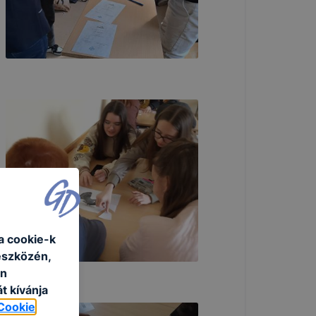
a cookie-k
eszközén,
an
t kívánja
Cookie