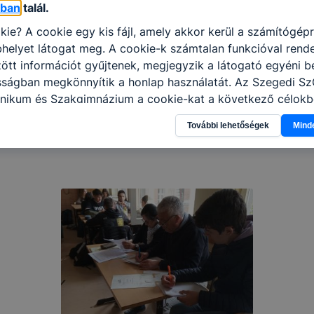
óban
talál.
kie? A cookie egy kis fájl, amely akkor kerül a számítógép
helyet látogat meg. A cookie-k számtalan funkcióval rend
tt információt gyűjtenek, megjegyzik a látogató egyéni beá
osságban megkönnyítik a honlap használatát. Az Szegedi S
nikum és Szakgimnázium a cookie-kat a következő célokb
információ gyűjtése azzal kapcsolatban, hogyan használja 
További lehetőségek
Mind
nnak felmérésével, hogy a honlap melyik részeit látogatja,
eginkább, így megtudhatjuk, hogyan biztosítsunk Önnek mé
i élményt, ha ismét meglátogatja oldalunkat, honlap fejlesz
nőrizheti és hogyan tudja kikapcsolni a cookie-kat? Mind
gedélyezi a cookie-k beállításának a változtatását. A leg
lapértelmezettként automatikusan elfogadja a cookie-kat,
egváltoztathatók. Felhívjuk figyelmét, hogy mivel a cookie-
használhatóságának és folyamatainak megkönnyítése vagy
ookie-k alkalmazásának megakadályozása vagy törlése által
t, hogy felhasználóink nem lesznek képesek honlapunk fun
 használatára, vagy a honlap a tervezettől eltérően fog műk