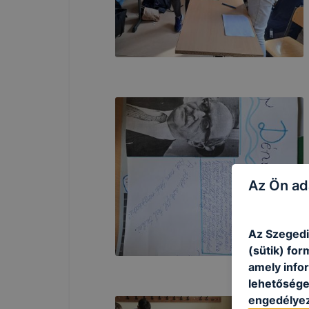
Az Ön ad
Az Szegedi
(sütik) fo
amely info
lehetősége 
engedélyez