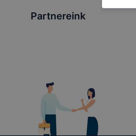
honlapot -a
használja l
Partnereink
felhasználó
Hogyan elle
böngésző en
böngésző a
általában m
honlapunk 
tétele, a c
előfordulha
teljes körű
böngészőjé