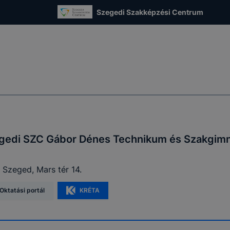
Szegedi Szakképzési Centrum
gedi SZC Gábor Dénes Technikum és Szakgim
 Szeged, Mars tér 14.
Oktatási portál
KRÉTA