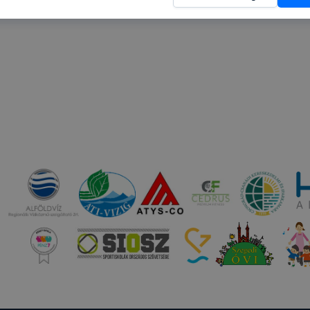
nnak felmérésével, hogy a honlap melyik részeit látogatja,
eginkább, így megtudhatjuk, hogyan biztosítsunk Önnek mé
i élményt, ha ismét meglátogatja oldalunkat, honlap fejlesz
nőrizheti és hogyan tudja kikapcsolni a cookie-kat? Mind
gedélyezi a cookie-k beállításának a változtatását. A leg
lapértelmezettként automatikusan elfogadja a cookie-kat,
egváltoztathatók. Felhívjuk figyelmét, hogy mivel a cookie-
használhatóságának és folyamatainak megkönnyítése vagy
ookie-k alkalmazásának megakadályozása vagy törlése által
t, hogy felhasználóink nem lesznek képesek honlapunk fun
 használatára, vagy a honlap a tervezettől eltérően fog műk
ben.