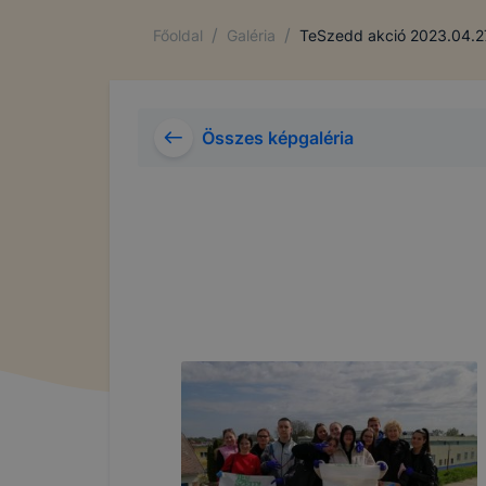
/
/
Főoldal
Galéria
TeSzedd akció 2023.04.2
Összes képgaléria