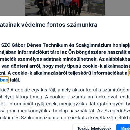
atainak védelme fontos számunkra
 SZC Gábor Dénes Technikum és Szakgimnázium honlapj
rmájában információkat tárol az Ön böngészésre használt 
rmációk személyes adatnak minősülhetnek. Az alábbiakb
van dönteni arról, hogy mely típusú cookie-k alkalmazásá
ni. A cookie-k alkalmazásáról teljeskörű információkat a
óban
talál.
kie? A cookie egy kis fájl, amely akkor kerül a számítógép
helyet látogat meg. A cookie-k számtalan funkcióval rend
tt információt gyűjtenek, megjegyzik a látogató egyéni beá
osságban megkönnyítik a honlap használatát. Az Szegedi S
nikum és Szakgimnázium a cookie-kat a következő célokb
információ gyűjtése azzal kapcsolatban, hogyan használja 
További lehetőségek
Mind