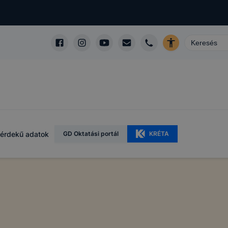
érdekű adatok
GD Oktatási portál
KRÉTA