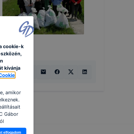
a cookie-k
eszközén,
an
t kívánja
Cookie
re, amikor
elkeznek.
llításait
zC Gábor
ól
Ön a
et elfogadom