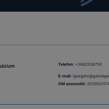
Telefon:
+3662558750
názium
E-mail:
igazgato@gdszege
OM azonosító:
203052/01