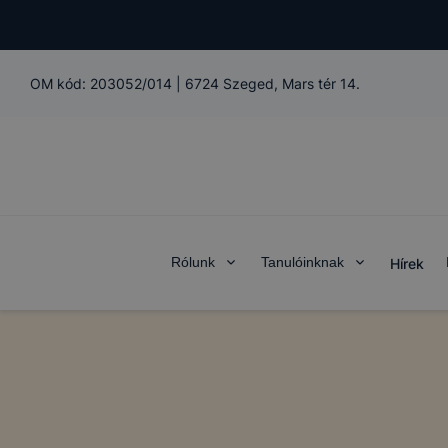
OM kód:
203052/014
|
6724 Szeged, Mars tér 14.
Rólunk
Tanulóinknak
Hírek