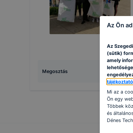
Az Ön ad
Az Szegedi
(sütik) fo
amely info
lehetősége 
Megosztás
engedélyez
tájékoztat
Mi az a coo
Ön egy web
Többek közö
és általán
Dénes Tech
használja: 