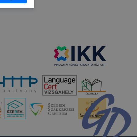
 vagy
g jobb
tése.
en modern
több
 de ezek
k célja
 lehetővé
kcióinak
ödni