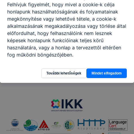
Felhívjuk figyelmét, hogy mivel a cookie-k célja
honlapunk használhatóságának és folyamatainak
megkönnyítése vagy lehetővé tétele, a cookie-k
Megosztás
alkalmazásának megakadályozása vagy törlése által
előfordulhat, hogy felhasználóink nem lesznek
képesek honlapunk funkcióinak teljes körű
használatára, vagy a honlap a tervezettől eltérően
fog működni böngészőjében.
Partnereink
További lehetőségek
Mindet elfogadom