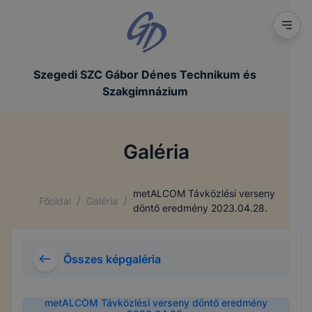
Szegedi SZC Gábor Dénes Technikum és
Szakgimnázium
Galéria
metALCOM Távközlési verseny
/
/
Főoldal
Galéria
döntő eredmény 2023.04.28.
Összes képgaléria
metALCOM Távközlési verseny döntő eredmény