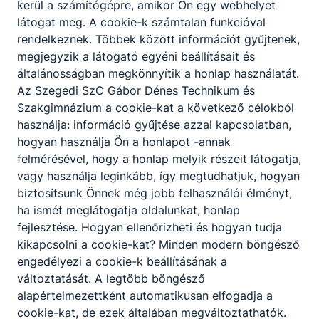
kerül a számítógépre, amikor Ön egy webhelyet
látogat meg. A cookie-k számtalan funkcióval
rendelkeznek. Többek között információt gyűjtenek,
megjegyzik a látogató egyéni beállításait és
általánosságban megkönnyítik a honlap használatát.
Az Szegedi SzC Gábor Dénes Technikum és
Szakgimnázium a cookie-kat a következő célokból
használja: információ gyűjtése azzal kapcsolatban,
hogyan használja Ön a honlapot -annak
felmérésével, hogy a honlap melyik részeit látogatja,
vagy használja leginkább, így megtudhatjuk, hogyan
biztosítsunk Önnek még jobb felhasználói élményt,
ha ismét meglátogatja oldalunkat, honlap
fejlesztése. Hogyan ellenőrizheti és hogyan tudja
kikapcsolni a cookie-kat? Minden modern böngésző
engedélyezi a cookie-k beállításának a
változtatását. A legtöbb böngésző
alapértelmezettként automatikusan elfogadja a
cookie-kat, de ezek általában megváltoztathatók.