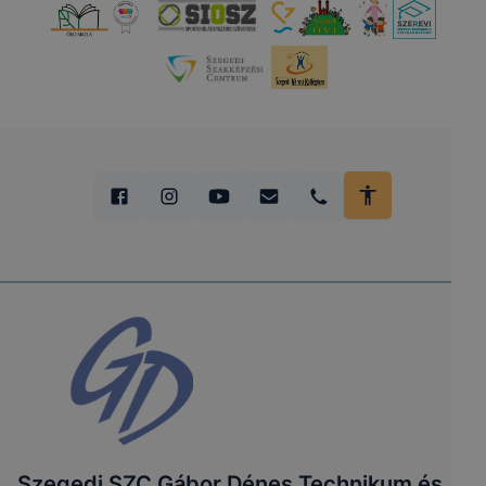
Szegedi SZC Gábor Dénes Technikum és