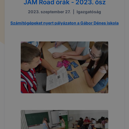
JAM Road órák - 2023. ősz
2023. szeptember 27.
|
Igazgatóság
Számítógépeket nyert pályázaton a Gábor Dénes iskola