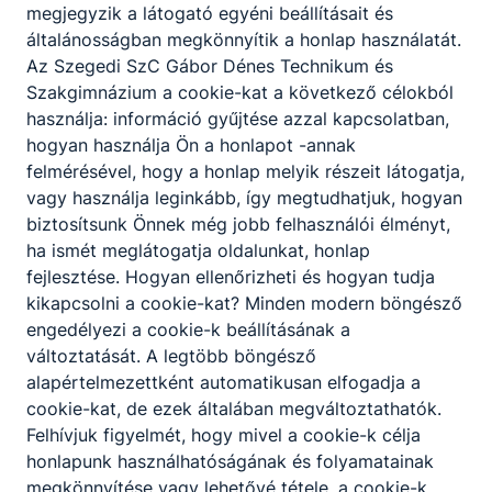
megjegyzik a látogató egyéni beállításait és
általánosságban megkönnyítik a honlap használatát.
Az Szegedi SzC Gábor Dénes Technikum és
Szakgimnázium a cookie-kat a következő célokból
használja: információ gyűjtése azzal kapcsolatban,
hogyan használja Ön a honlapot -annak
felmérésével, hogy a honlap melyik részeit látogatja,
vagy használja leginkább, így megtudhatjuk, hogyan
biztosítsunk Önnek még jobb felhasználói élményt,
ha ismét meglátogatja oldalunkat, honlap
fejlesztése. Hogyan ellenőrizheti és hogyan tudja
kikapcsolni a cookie-kat? Minden modern böngésző
engedélyezi a cookie-k beállításának a
változtatását. A legtöbb böngésző
alapértelmezettként automatikusan elfogadja a
cookie-kat, de ezek általában megváltoztathatók.
Felhívjuk figyelmét, hogy mivel a cookie-k célja
honlapunk használhatóságának és folyamatainak
megkönnyítése vagy lehetővé tétele, a cookie-k