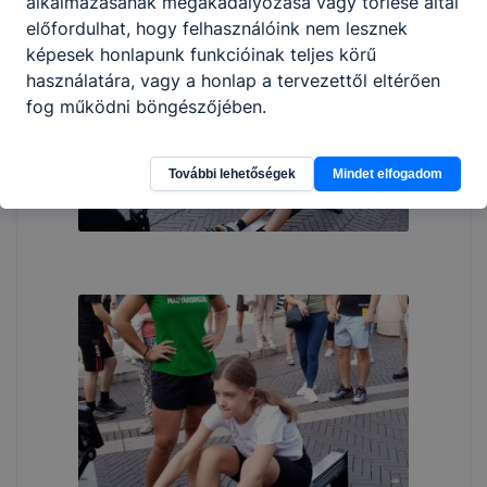
alkalmazásának megakadályozása vagy törlése által
előfordulhat, hogy felhasználóink nem lesznek
képesek honlapunk funkcióinak teljes körű
használatára, vagy a honlap a tervezettől eltérően
fog működni böngészőjében.
További lehetőségek
Mindet elfogadom