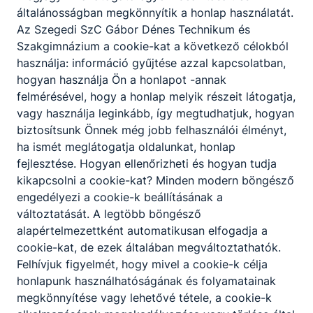
általánosságban megkönnyítik a honlap használatát.
Az Szegedi SzC Gábor Dénes Technikum és
Szakgimnázium a cookie-kat a következő célokból
használja: információ gyűjtése azzal kapcsolatban,
hogyan használja Ön a honlapot -annak
felmérésével, hogy a honlap melyik részeit látogatja,
vagy használja leginkább, így megtudhatjuk, hogyan
biztosítsunk Önnek még jobb felhasználói élményt,
ha ismét meglátogatja oldalunkat, honlap
fejlesztése. Hogyan ellenőrizheti és hogyan tudja
kikapcsolni a cookie-kat? Minden modern böngésző
engedélyezi a cookie-k beállításának a
változtatását. A legtöbb böngésző
alapértelmezettként automatikusan elfogadja a
cookie-kat, de ezek általában megváltoztathatók.
Felhívjuk figyelmét, hogy mivel a cookie-k célja
honlapunk használhatóságának és folyamatainak
megkönnyítése vagy lehetővé tétele, a cookie-k