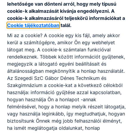
lehetősége van dönteni arról, hogy mely típusú
cookie-k alkalmazását kívánja engedélyezni. A
cookie-k alkalmazásáról teljeskörű információkat a
Cookie tájékoztatóban
talál.
Mi az a cookie? A cookie egy kis fájl, amely akkor
kerül a számítógépre, amikor Ön egy webhelyet
látogat meg. A cookie-k számtalan funkcióval
rendelkeznek. Többek között információt gyűjtenek,
megjegyzik a látogató egyéni beállításait és
általánosságban megkönnyítik a honlap használatát.
Az Szegedi SzC Gábor Dénes Technikum és
Szakgimnázium a cookie-kat a következő célokból
használja: információ gyűjtése azzal kapcsolatban,
hogyan használja Ön a honlapot -annak
felmérésével, hogy a honlap melyik részeit látogatja,
vagy használja leginkább, így megtudhatjuk, hogyan
biztosítsunk Önnek még jobb felhasználói élményt,
ha ismét meglátogatja oldalunkat, honlap