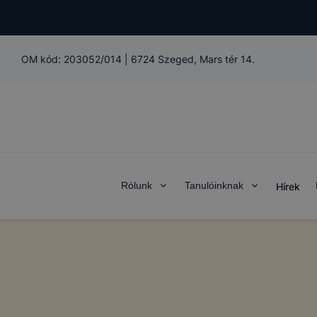
OM kód:
203052/014
|
6724 Szeged, Mars tér 14.
Rólunk
Tanulóinknak
Hírek