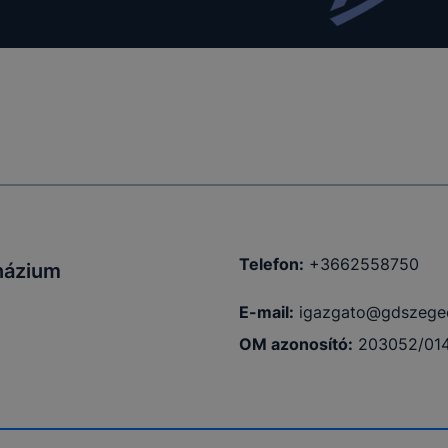
Telefon:
+3662558750
názium
E-mail:
igazgato@gdszege
OM azonosító:
203052/01