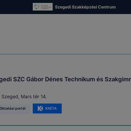
Szegedi Szakképzési Centrum
gedi SZC Gábor Dénes Technikum és Szakgim
 Szeged, Mars tér 14.
Oktatási portál
KRÉTA