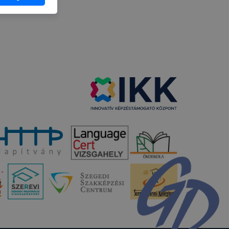
 vagy
g jobb
tése.
en modern
több
 de ezek
k célja
 lehetővé
kcióinak
ödni