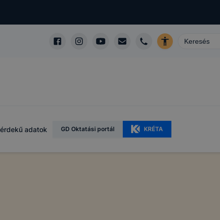
érdekű adatok
GD Oktatási portál
KRÉTA