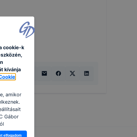
a cookie-k
eszközén,
an
t kívánja
Cookie
re, amikor
elkeznek.
llításait
zC Gábor
ól
Ön a
et elfogadom