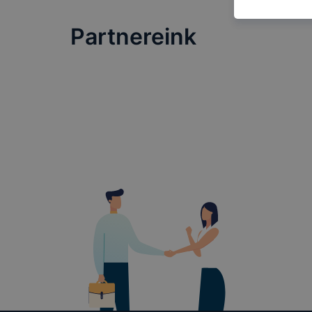
honlapot -a
használja l
Partnereink
felhasználó
Hogyan elle
böngésző en
böngésző a
általában m
honlapunk 
tétele, a c
előfordulha
teljes körű
böngészőjé