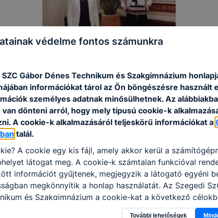
atainak védelme fontos számunkra
 SZC Gábor Dénes Technikum és Szakgimnázium honlapj
rmájában információkat tárol az Ön böngészésre használt 
rmációk személyes adatnak minősülhetnek. Az alábbiakb
van dönteni arról, hogy mely típusú cookie-k alkalmazásá
ni. A cookie-k alkalmazásáról teljeskörű információkat a
óban
talál.
kie? A cookie egy kis fájl, amely akkor kerül a számítógép
helyet látogat meg. A cookie-k számtalan funkcióval rend
tt információt gyűjtenek, megjegyzik a látogató egyéni beá
osságban megkönnyítik a honlap használatát. Az Szegedi S
nikum és Szakgimnázium a cookie-kat a következő célokb
információ gyűjtése azzal kapcsolatban, hogyan használja 
További lehetőségek
Mind