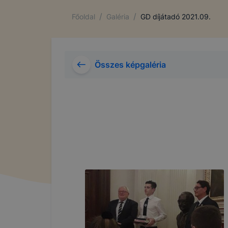
/
/
Főoldal
Galéria
GD díjátadó 2021.09.
Összes képgaléria