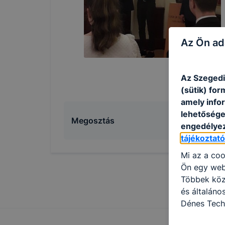
Az Ön ad
Az Szegedi
(sütik) fo
amely info
lehetősége 
Megosztás
engedélyez
tájékoztat
Mi az a coo
Ön egy web
Többek közö
és általán
Dénes Tech
használja: 