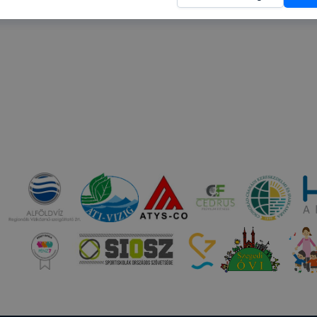
nnak felmérésével, hogy a honlap melyik részeit látogatja,
eginkább, így megtudhatjuk, hogyan biztosítsunk Önnek mé
i élményt, ha ismét meglátogatja oldalunkat, honlap fejlesz
nőrizheti és hogyan tudja kikapcsolni a cookie-kat? Mind
gedélyezi a cookie-k beállításának a változtatását. A leg
lapértelmezettként automatikusan elfogadja a cookie-kat,
egváltoztathatók. Felhívjuk figyelmét, hogy mivel a cookie-
használhatóságának és folyamatainak megkönnyítése vagy
ookie-k alkalmazásának megakadályozása vagy törlése által
t, hogy felhasználóink nem lesznek képesek honlapunk fun
 használatára, vagy a honlap a tervezettől eltérően fog műk
ben.