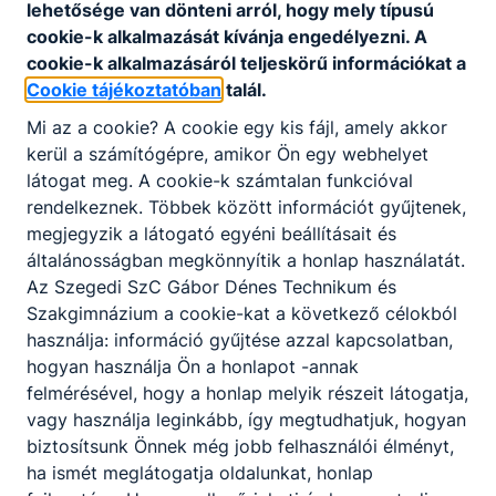
lehetősége van dönteni arról, hogy mely típusú
cookie-k alkalmazását kívánja engedélyezni. A
cookie-k alkalmazásáról teljeskörű információkat a
Cookie tájékoztatóban
talál.
Mi az a cookie? A cookie egy kis fájl, amely akkor
kerül a számítógépre, amikor Ön egy webhelyet
látogat meg. A cookie-k számtalan funkcióval
rendelkeznek. Többek között információt gyűjtenek,
megjegyzik a látogató egyéni beállításait és
általánosságban megkönnyítik a honlap használatát.
Az Szegedi SzC Gábor Dénes Technikum és
Szakgimnázium a cookie-kat a következő célokból
használja: információ gyűjtése azzal kapcsolatban,
hogyan használja Ön a honlapot -annak
felmérésével, hogy a honlap melyik részeit látogatja,
vagy használja leginkább, így megtudhatjuk, hogyan
biztosítsunk Önnek még jobb felhasználói élményt,
ha ismét meglátogatja oldalunkat, honlap