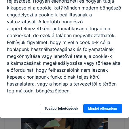
fejlesztése. Hogyan ellenőrizheti és hogyan tudja
kikapcsolni a cookie-kat? Minden modern böngésző
engedélyezi a cookie-k beállításának a
változtatását. A legtöbb böngésző
alapértelmezettként automatikusan elfogadja a
cookie-kat, de ezek általában megváltoztathatók.
Felhívjuk figyelmét, hogy mivel a cookie-k célja
honlapunk használhatóságának és folyamatainak
megkönnyítése vagy lehetővé tétele, a cookie-k
alkalmazásának megakadályozása vagy törlése által
előfordulhat, hogy felhasználóink nem lesznek
képesek honlapunk funkcióinak teljes körű
használatára, vagy a honlap a tervezettől eltérően
fog működni böngészőjében.
További lehetőségek
Mindet elfogadom