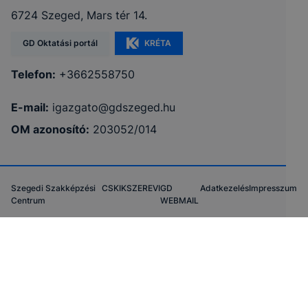
6724 Szeged, Mars tér 14.
GD Oktatási portál
KRÉTA
Telefon:
+3662558750
E-mail:
igazgato@gdszeged.hu
OM azonosító:
203052/014
Szegedi Szakképzési
CSKIK
SZEREVI
GD
Adatkezelés
Impresszum
Centrum
WEBMAIL