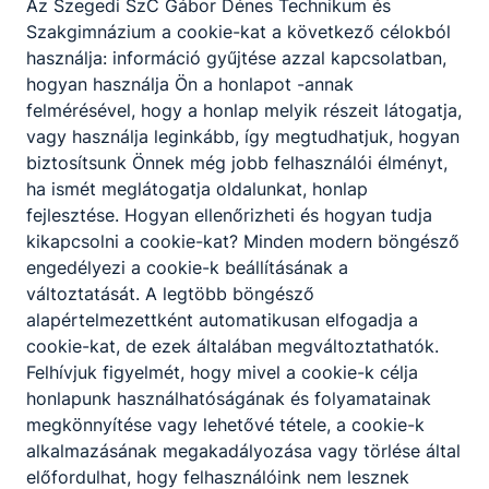
Az Szegedi SzC Gábor Dénes Technikum és
Szakgimnázium a cookie-kat a következő célokból
használja: információ gyűjtése azzal kapcsolatban,
hogyan használja Ön a honlapot -annak
felmérésével, hogy a honlap melyik részeit látogatja,
vagy használja leginkább, így megtudhatjuk, hogyan
biztosítsunk Önnek még jobb felhasználói élményt,
ha ismét meglátogatja oldalunkat, honlap
fejlesztése. Hogyan ellenőrizheti és hogyan tudja
kikapcsolni a cookie-kat? Minden modern böngésző
engedélyezi a cookie-k beállításának a
változtatását. A legtöbb böngésző
alapértelmezettként automatikusan elfogadja a
cookie-kat, de ezek általában megváltoztathatók.
Felhívjuk figyelmét, hogy mivel a cookie-k célja
honlapunk használhatóságának és folyamatainak
megkönnyítése vagy lehetővé tétele, a cookie-k
alkalmazásának megakadályozása vagy törlése által
előfordulhat, hogy felhasználóink nem lesznek