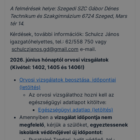
A felmérések helye: Szegedi SZC Gábor Dénes
Technikum és Szakgimnázium 6724 Szeged, Mars
tér 14.
Kérdések, további információk: Schulcz János
igazgatóhelyettes, tel.: 62/558 750 vagy
schulczjanos.gd@gmail.com
e-mail.
2026. június hónaptól orvosi vizsgálatok
(Kivétel: 1402, 1405 és 1406!)
Orvosi vizsgálatok beosztása, időpontjai
(letöltés)
Az orvosi vizsgálathoz hozni kell az
egészségügyi adatlapot kitöltve:
Egészségügyi adatlap (letöltés)
Amennyiben a
vizsgálat időpontja nem
megfelelő
, kérjük a szülőket,
egyeztessenek
iskolánk védőnőjével
új időpontot
:
Pusztainé Tandari Judit védőnő, tel.: