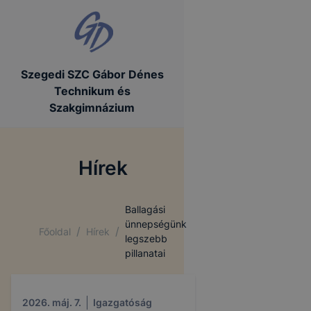
Szegedi SZC Gábor Dénes
Technikum és
Szakgimnázium
Hírek
Ballagási
ünnepségünk
/
/
Főoldal
Hírek
legszebb
pillanatai
2026. máj. 7.
Igazgatóság