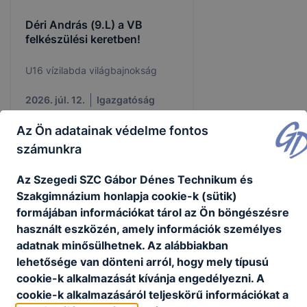
Déri András (9.L) a VB
felkészülési keretben!
U16 vízilabda világbajnokság
2026. júl. 12.
Igazgatóság
Az Ön adatainak védelme fontos
számunkra
Az Szegedi SZC Gábor Dénes Technikum és
Szakgimnázium honlapja cookie-k (sütik)
formájában információkat tárol az Ön böngészésre
használt eszközén, amely információk személyes
adatnak minősülhetnek. Az alábbiakban
lehetősége van dönteni arról, hogy mely típusú
cookie-k alkalmazását kívánja engedélyezni. A
cookie-k alkalmazásáról teljeskörű információkat a
Nyári ügyelet