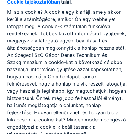
Cookie tájékoztatóban
talál.
Személyes ügyintézés: Minden
Mi az a cookie? A cookie egy kis fájl, amely akkor
héten szerdán 8.00 és 15:00 óra
kerül a számítógépre, amikor Ön egy webhelyet
között Iskolalátogatási igazolás
látogat meg. A cookie-k számtalan funkcióval
online, e-mailen is igényelhető! Az
rendelkeznek. Többek között információt gyűjtenek,
iskolai könyvtár csak a következő
megjegyzik a látogató egyéni beállításait és
szerdákon van nyitva (kiiratkozás
2026. júl. 6.
Igazgatóság
általánosságban megkönnyítik a honlap használatát.
ekkor lehetséges): 07. 15., 07. 22
Az Szegedi SzC Gábor Dénes Technikum és
és 08.05.
Szakgimnázium a cookie-kat a következő célokból
használja: információ gyűjtése azzal kapcsolatban,
hogyan használja Ön a honlapot -annak
felmérésével, hogy a honlap melyik részeit látogatja,
vagy használja leginkább, így megtudhatjuk, hogyan
Partnereink
biztosítsunk Önnek még jobb felhasználói élményt,
ha ismét meglátogatja oldalunkat, honlap
fejlesztése. Hogyan ellenőrizheti és hogyan tudja
kikapcsolni a cookie-kat? Minden modern böngésző
engedélyezi a cookie-k beállításának a
változtatását. A legtöbb böngésző