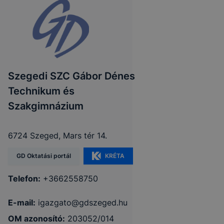
Szegedi SZC Gábor Dénes
Technikum és
Szakgimnázium
6724 Szeged, Mars tér 14.
GD Oktatási portál
KRÉTA
Telefon:
+3662558750
E-mail:
igazgato@gdszeged.hu
OM azonosító:
203052/014